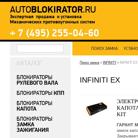
BLOKIRATOR
AUTO
.RU
Экспертная продажа и установка
Механических противоугонных систем
+ 7 (495) 255-04-60
ПОИСК ЗАМКА
УСТАН
КАТАЛОГ
Поиск замка
>
INFINITY
>
INFINITI EX
БЛОКИРАТОРЫ
INFINITI EX
РУЛЕВОГО ВАЛА
КПП
БЛОКИРАТОРЫ
ЭЛЕКТ
БЛОКИРАТОРЫ
КАПОТА
КАПОТА
KIT
БЛОКИРАТОРЫ
ЗАМКА
ГАРАНТ 
ЗАЖИГАНИЯ
замок кап
Закрывает