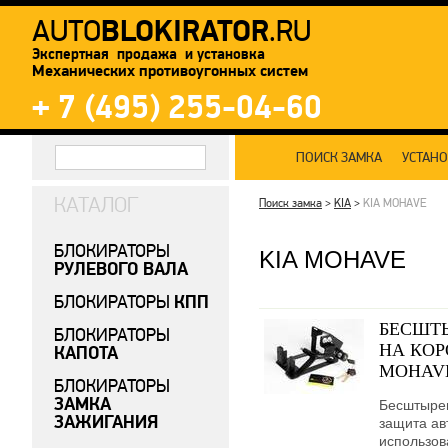
BLOKIRATOR
AUTO
.RU
Экспертная продажа и установка
Механических противоугонных систем
+ 7 (495) 255-04-60
ПОИСК ЗАМКА
УСТАН
КАТАЛОГ
Поиск замка
>
KIA
>
KIA MOHAVE
БЛОКИРАТОРЫ
KIA MOHAVE
РУЛЕВОГО ВАЛА
КПП
БЛОКИРАТОРЫ
БЕСШТ
БЛОКИРАТОРЫ
НА КОР
КАПОТА
MOHAVE 
БЛОКИРАТОРЫ
ЗАМКА
Бесштыре
ЗАЖИГАНИЯ
защита ав
использов