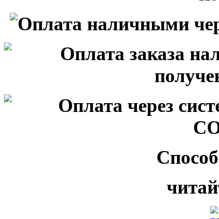
Способ
читай