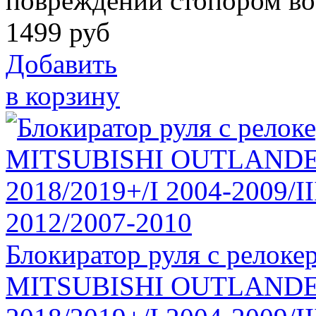
повреждений стопором во
1499
руб
Добавить
в корзину
Блокиратор руля с рело
MITSUBISHI OUTLANDER