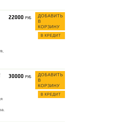
ДОБАВИТЬ
22000
РУБ
В
КОРЗИНУ
В КРЕДИТ
в,
ДОБАВИТЬ
N
30000
РУБ
В
КОРЗИНУ
В КРЕДИТ
ая
ра.