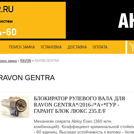
R
.RU
систем
4-60
ПОИСК ЗАМКА
УСТАНОВКА
ДОСТАВКА
ОПЛАТА
оиск замка
>
RAVON
>
RAVON GENTRA
RAVON GENTRA
БЛОКИРАТОР РУЛЕВОГО ВАЛА ДЛЯ
RAVON GENTRA*/2016-/*А+*ГУР -
ГАРАНТ БЛОК ЛЮКС 235.E/F
Механизм секрета Abloy Exec (360 млн.
комбинаций). Коэффициент криминальной стойко
- 60 единиц. Высокая устойчивость к взлому - бол