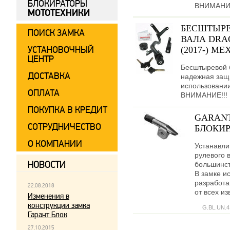
БЛОКИРАТОРЫ
ВНИМАНИЕ!
МОТОТЕХНИКИ
БЕСШТЫРЕ
ПОИСК ЗАМКА
ВАЛА DRA
УСТАНОВОЧНЫЙ
(2017-) МЕХ
ЦЕНТР
Бесштыревой 
ДОСТАВКА
надежная защи
использовании
ОПЛАТА
ВНИМАНИЕ!!! Ц
ПОКУПКА В КРЕДИТ
GARANT
СОТРУДНИЧЕСТВО
БЛОКИР
О КОМПАНИИ
Устанавли
рулевого 
НОВОСТИ
большинст
В замке и
разработ
22.08.2018
от всех и
Изменения в
конструкции замка
G.BL.UN.4
Гарант Блок
27.10.2015