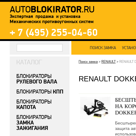
BLOKIRATOR
AUTO
.RU
Экспертная продажа и установка
Механических противоугонных систем
+ 7 (495) 255-04-60
ПОИСК ЗАМКА
УСТАН
КАТАЛОГ
Поиск замка
>
RENAULT
>
RENAULT 
БЛОКИРАТОРЫ
RENAULT DOKK
РУЛЕВОГО ВАЛА
КПП
БЛОКИРАТОРЫ
БЕСШТ
БЛОКИРАТОРЫ
НА КОР
КАПОТА
DOKKER 
БЛОКИРАТОРЫ
ЗАМКА
Бесштыре
ЗАЖИГАНИЯ
защита ав
использов