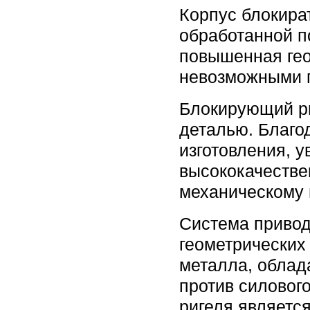
Корпус блокира
обработанной п
повышенная гео
невозможными п
Блокирующий ри
деталью. Благо
изготовления, 
высококачестве
механическому 
Система привод
геометрических
металла, облад
против силовог
ригеля являетс