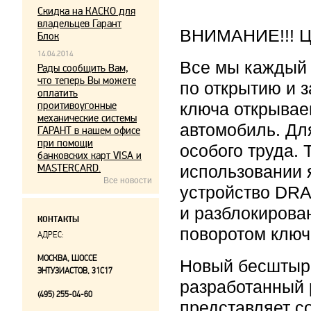
Скидка на КАСКО для
владельцев Гарант
ВНИМАНИЕ!!! Це
Блок
14.04.2014
Все мы каждый
Рады сообщить Вам,
что теперь Вы можете
по открытию и 
оплатить
проитивоугонные
ключа открывае
механические системы
автомобиль. Дл
ГАРАНТ в нашем офисе
при помощи
особого труда.
банковских карт VISA и
MASTERCARD.
использовании 
Все новости
устройство DRA
и разблокирова
КОНТАКТЫ
поворотом ключ
АДРЕС:
МОСКВА, ШОССЕ
Новый бесштыр
ЭНТУЗИАСТОВ, 31С17
разработанный 
(495) 255-04-60
представляет с