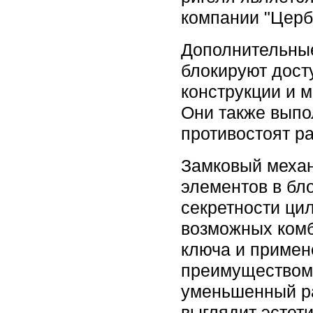
компании "Церб
Дополнительны
блокируют дост
конструкции и 
Они также выпо
противостоят р
Замковый механ
элементов в бл
секретности ци
возможных комб
ключа и примен
преимуществом 
уменьшенный ра
выглядит эстет