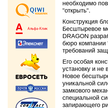
необходимо пов
"открыть".
Конструкция бл
Бесштыревое ме
DRAGON разраб
бюро компании 
требований защ
Его особая кон
установку и не 
Новое бесштыре
уникальной сил
замкового меха
специальной си
запирающего ри