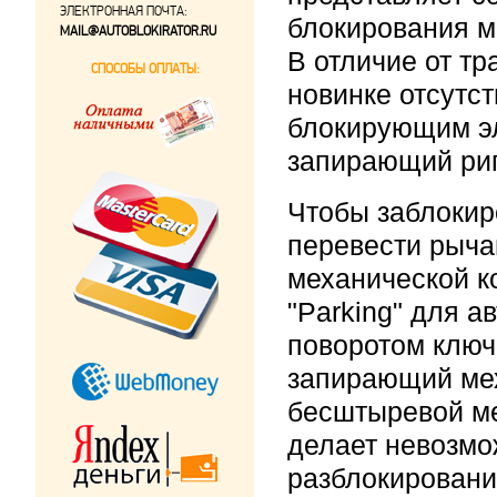
ЭЛЕКТРОННАЯ ПОЧТА:
блокирования м
MAIL@AUTOBLOKIRATOR.RU
В отличие от т
СПОСОБЫ ОПЛАТЫ:
новинке отсутс
блокирующим э
запирающий риг
Чтобы заблокир
перевести рыча
механической к
"Parking" для а
поворотом ключ
запирающий мех
бесштыревой м
делает невозмо
разблокировани