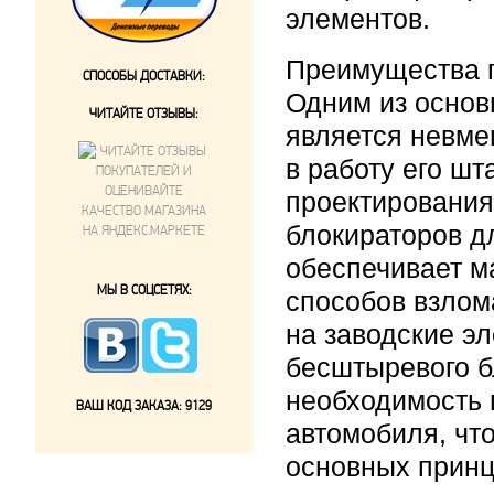
элементов.
Преимущества 
СПОСОБЫ ДОСТАВКИ:
Одним из осно
ЧИТАЙТЕ ОТЗЫВЫ:
является невме
в работу его ш
проектирования
блокираторов д
обеспечивает м
МЫ В СОЦСЕТЯХ:
способов взлом
на заводские э
бесштыревого б
необходимость 
ВАШ КОД ЗАКАЗА:
9129
автомобиля, чт
основных прин