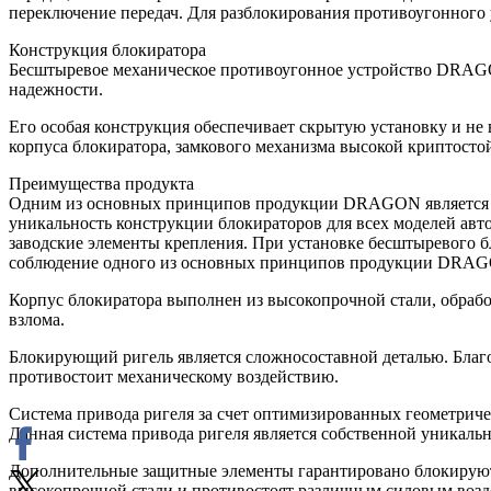
переключение передач. Для разблокирования противоугонного 
Конструкция блокиратора
Бесштыревое механическое противоугонное устройство DRAGO
надежности.
Его особая конструкция обеспечивает скрытую установку и н
корпуса блокиратора, замкового механизма высокой криптосто
Преимущества продукта
Одним из основных принципов продукции DRAGON является не
уникальность конструкции блокираторов для всех моделей авт
заводские элементы крепления. При установке бесштыревого б
соблюдение одного из основных принципов продукции DRA
Корпус блокиратора выполнен из высокопрочной стали, обраб
взлома.
Блокирующий ригель является сложносоставной деталью. Благо
противостоит механическому воздействию.
Система привода ригеля за счет оптимизированных геометриче
Данная система привода ригеля является собственной уникаль
Дополнительные защитные элементы гарантировано блокируют 
высокопрочной стали и противостоят различным силовым возд