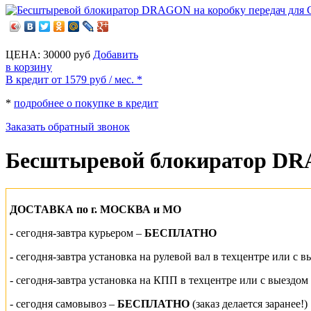
ЦЕНА:
30000
руб
Добавить
в корзину
В кредит от 1579
руб
/ мес. *
*
подробнее о покупке в кредит
Заказать обратный звонок
Бесштыревой блокиратор DRAG
ДОСТАВКА по г. МОСКВА и МО
-
сегодня-завтра курьером –
БЕСПЛАТНО
-
сегодня-завтра установка на рулевой вал
в техцентре или
с в
- сегодня-завтра установка на КПП
в техцентре или
с выездом
-
сегодня самовывоз –
БЕСПЛАТНО
(заказ делается заранее!)