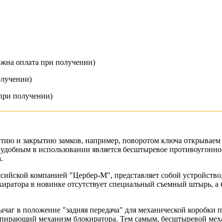
ожна оплата при получении)
олучении)
при получении)
ию и закрытию замков, например, поворотом ключа открываем и
и удобным в использовании является бесштыревое противоугонн
.
йской компанией "Цербер-М", представляет собой устройство,
окиратора в новинке отсутствует специальный съемный штырь,
ычаг в положение "задняя передача" для механической коробки п
ие запирающий механизм блокиратора. Тем самым, бесштыревой 