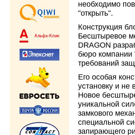
необходимо пов
"открыть".
Конструкция бл
Бесштыревое ме
DRAGON разраб
бюро компании 
требований защ
Его особая кон
установку и не 
Новое бесштыре
уникальной сил
замкового меха
специальной си
запирающего ри