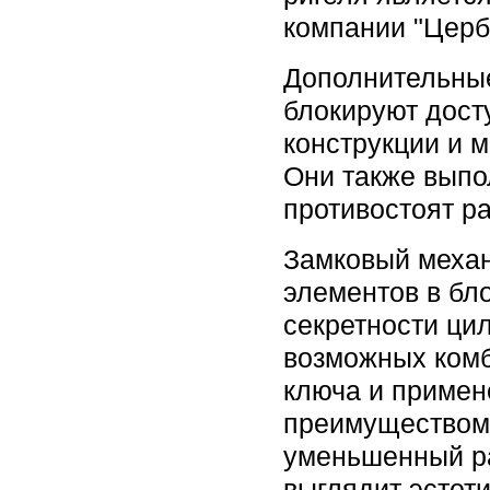
компании "Церб
Дополнительны
блокируют дост
конструкции и 
Они также выпо
противостоят р
Замковый механ
элементов в бл
секретности ци
возможных комб
ключа и примен
преимуществом 
уменьшенный ра
выглядит эстет