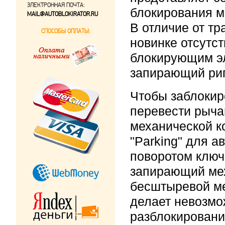
ЭЛЕКТРОННАЯ ПОЧТА:
блокирования м
MAIL@AUTOBLOKIRATOR.RU
В отличие от т
СПОСОБЫ ОПЛАТЫ:
новинке отсутс
блокирующим э
запирающий риг
Чтобы заблокир
перевести рыча
механической к
"Parking" для а
поворотом ключ
запирающий мех
бесштыревой м
делает невозмо
разблокировани