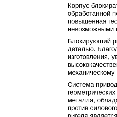
Корпус блокира
обработанной п
повышенная гео
невозможными п
Блокирующий ри
деталью. Благо
изготовления, 
высококачестве
механическому 
Система привод
геометрических
металла, облад
против силовог
ригеля являетс