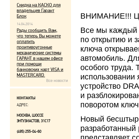
Скидка на КАСКО для
владельцев Гарант
ВНИМАНИЕ!!! Це
Блок
14.04.2014
Все мы каждый
Рады сообщить Вам,
что теперь Вы можете
по открытию и 
оплатить
проитивоугонные
ключа открывае
механические системы
автомобиль. Дл
ГАРАНТ в нашем офисе
при помощи
особого труда.
банковских карт VISA и
MASTERCARD.
использовании 
Все новости
устройство DRA
и разблокирова
КОНТАКТЫ
поворотом ключ
АДРЕС:
МОСКВА, ШОССЕ
Новый бесштыр
ЭНТУЗИАСТОВ, 31С17
разработанный 
(495) 255-04-60
представляет с