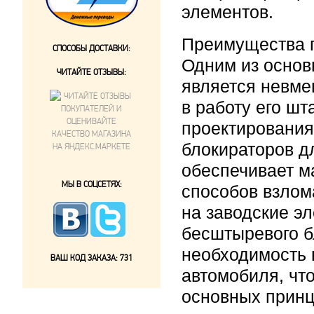
элементов.
Преимущества 
СПОСОБЫ ДОСТАВКИ:
Одним из осно
ЧИТАЙТЕ ОТЗЫВЫ:
является невме
в работу его ш
проектирования
блокираторов д
обеспечивает м
МЫ В СОЦСЕТЯХ:
способов взлом
на заводские э
бесштыревого б
необходимость 
ВАШ КОД ЗАКАЗА:
731
автомобиля, чт
основных прин