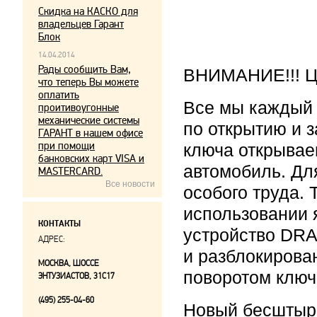
Скидка на КАСКО для
владельцев Гарант
Блок
14.04.2014
Рады сообщить Вам,
ВНИМАНИЕ!!! Це
что теперь Вы можете
оплатить
Все мы каждый
проитивоугонные
механические системы
по открытию и 
ГАРАНТ в нашем офисе
при помощи
ключа открывае
банковских карт VISA и
автомобиль. Дл
MASTERCARD.
Все новости
особого труда.
использовании 
КОНТАКТЫ
устройство DRA
АДРЕС:
и разблокирова
МОСКВА, ШОССЕ
поворотом ключ
ЭНТУЗИАСТОВ, 31С17
(495) 255-04-60
Новый бесштыр