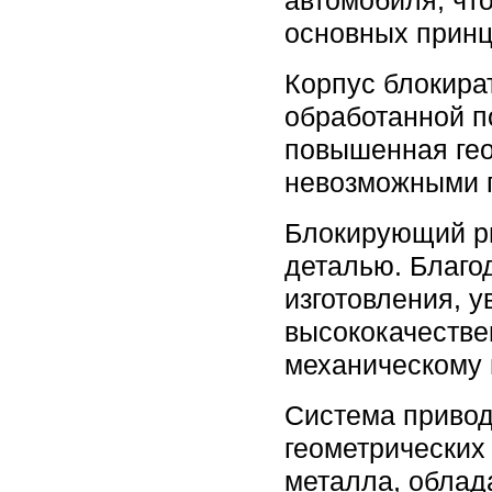
автомобиля, чт
основных прин
Корпус блокира
обработанной п
повышенная гео
невозможными п
Блокирующий ри
деталью. Благо
изготовления, 
высококачестве
механическому 
Система привод
геометрических
металла, облад