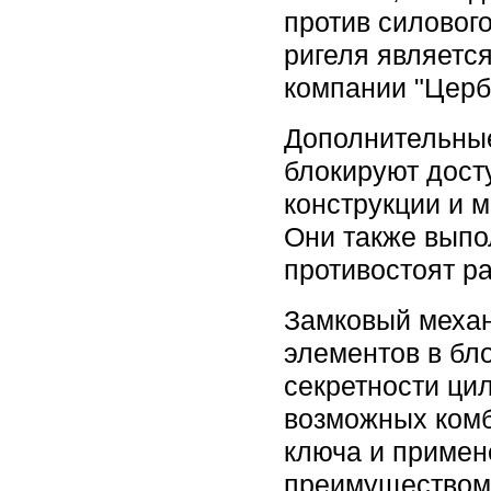
против силовог
ригеля являетс
компании "Церб
Дополнительны
блокируют дост
конструкции и 
Они также выпо
противостоят р
Замковый механ
элементов в бл
секретности ци
возможных комб
ключа и примен
преимуществом 