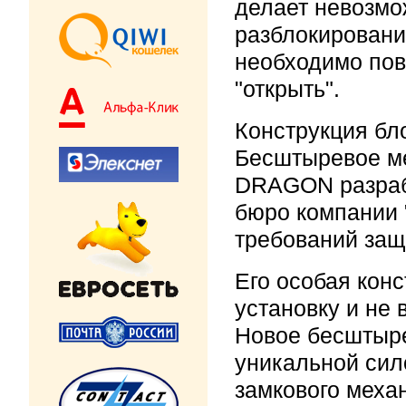
делает невозмо
разблокировани
необходимо пов
"открыть".
Конструкция бл
Бесштыревое ме
DRAGON разраб
бюро компании 
требований защ
Его особая кон
установку и не 
Новое бесштыре
уникальной сил
замкового меха