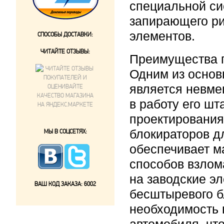
специальной си
запирающего ри
элементов.
СПОСОБЫ ДОСТАВКИ:
ЧИТАЙТЕ ОТЗЫВЫ:
Преимущества 
Одним из осно
является невме
в работу его ш
проектирования
блокираторов д
МЫ В СОЦСЕТЯХ:
обеспечивает м
способов взлом
на заводские э
ВАШ КОД ЗАКАЗА:
6002
бесштыревого б
необходимость 