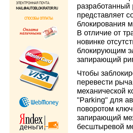
ЭЛЕКТРОННАЯ ПОЧТА:
разработанный 
MAIL@AUTOBLOKIRATOR.RU
представляет с
СПОСОБЫ ОПЛАТЫ:
блокирования м
В отличие от т
новинке отсутс
блокирующим э
запирающий риг
Чтобы заблокир
перевести рыча
механической к
"Parking" для а
поворотом ключ
запирающий мех
бесштыревой м