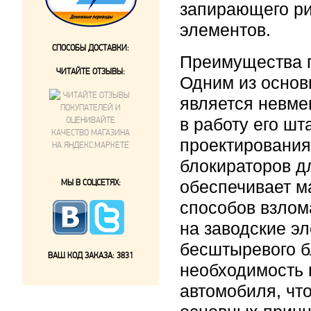
запирающего ри
элементов.
СПОСОБЫ ДОСТАВКИ:
Преимущества 
ЧИТАЙТЕ ОТЗЫВЫ:
Одним из осно
является невме
в работу его ш
проектирования
блокираторов д
МЫ В СОЦСЕТЯХ:
обеспечивает м
способов взлом
на заводские э
бесштыревого б
ВАШ КОД ЗАКАЗА:
3831
необходимость 
автомобиля, чт