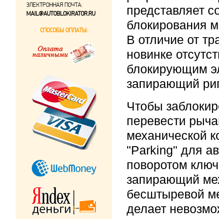
ЭЛЕКТРОННАЯ ПОЧТА:
представляет с
MAIL@AUTOBLOKIRATOR.RU
блокирования м
СПОСОБЫ ОПЛАТЫ:
В отличие от т
новинке отсутс
блокирующим э
запирающий риг
Чтобы заблокир
перевести рыча
механической к
"Parking" для а
поворотом ключ
запирающий мех
бесштыревой м
делает невозмо