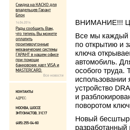
Скидка на КАСКО для
владельцев Гарант
Блок
ВНИМАНИЕ!!! Це
14.04.2014
Рады сообщить Вам,
что теперь Вы можете
Все мы каждый
оплатить
по открытию и 
проитивоугонные
механические системы
ключа открывае
ГАРАНТ в нашем офисе
при помощи
автомобиль. Дл
банковских карт VISA и
особого труда.
MASTERCARD.
Все новости
использовании 
устройство DRA
КОНТАКТЫ
и разблокирова
АДРЕС:
поворотом ключ
МОСКВА, ШОССЕ
ЭНТУЗИАСТОВ, 31С17
Новый бесштыр
(495) 255-04-60
разработанный 