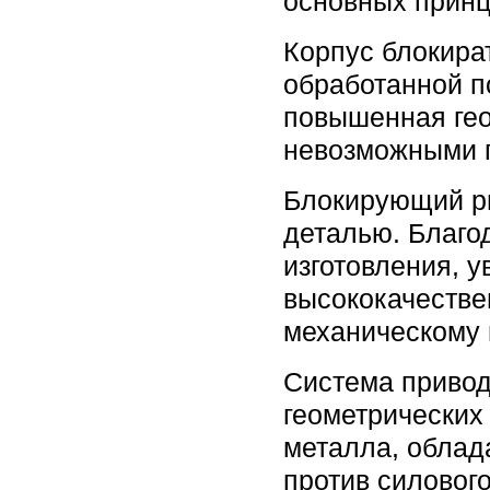
основных прин
Корпус блокира
обработанной п
повышенная гео
невозможными п
Блокирующий ри
деталью. Благо
изготовления, 
высококачестве
механическому 
Система привод
геометрических
металла, облад
против силовог