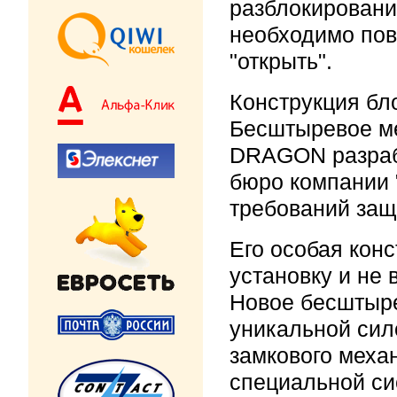
разблокировани
необходимо пов
"открыть".
Конструкция бл
Бесштыревое ме
DRAGON разраб
бюро компании 
требований защ
Его особая кон
установку и не 
Новое бесштыре
уникальной сил
замкового меха
специальной си