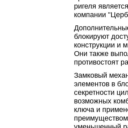
ригеля являетс
компании "Церб
Дополнительны
блокируют дост
конструкции и 
Они также выпо
противостоят р
Замковый механ
элементов в бл
секретности ци
возможных комб
ключа и примен
преимуществом 
уменьшенный ра