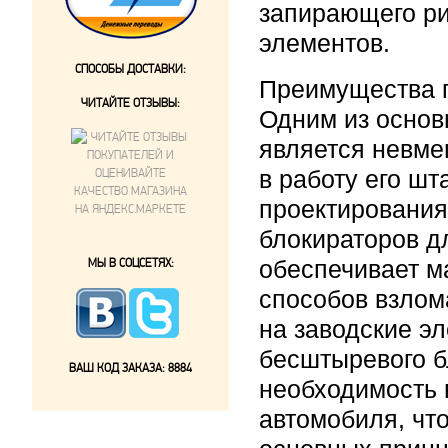
запирающего ри
элементов.
СПОСОБЫ ДОСТАВКИ:
Преимущества 
ЧИТАЙТЕ ОТЗЫВЫ:
Одним из осно
является невме
в работу его ш
проектирования
блокираторов д
МЫ В СОЦСЕТЯХ:
обеспечивает м
способов взлом
на заводские э
бесштыревого б
ВАШ КОД ЗАКАЗА:
8884
необходимость 
автомобиля, чт