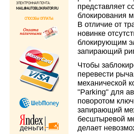
ЭЛЕКТРОННАЯ ПОЧТА:
представляет с
MAIL@AUTOBLOKIRATOR.RU
блокирования м
СПОСОБЫ ОПЛАТЫ:
В отличие от т
новинке отсутс
блокирующим э
запирающий риг
Чтобы заблокир
перевести рыча
механической к
"Parking" для а
поворотом ключ
запирающий мех
бесштыревой м
делает невозмо