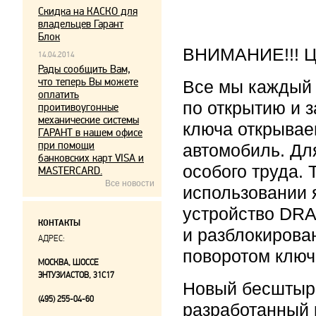
Скидка на КАСКО для
владельцев Гарант
Блок
ВНИМАНИЕ!!! Це
14.04.2014
Рады сообщить Вам,
что теперь Вы можете
Все мы каждый
оплатить
по открытию и 
проитивоугонные
механические системы
ключа открывае
ГАРАНТ в нашем офисе
при помощи
автомобиль. Дл
банковских карт VISA и
особого труда.
MASTERCARD.
Все новости
использовании 
устройство DRA
КОНТАКТЫ
и разблокирова
АДРЕС:
поворотом ключ
МОСКВА, ШОССЕ
ЭНТУЗИАСТОВ, 31С17
Новый бесштыр
(495) 255-04-60
разработанный 