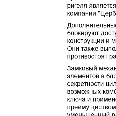
ригеля являетс
компании "Церб
Дополнительны
блокируют дост
конструкции и 
Они также выпо
противостоят р
Замковый механ
элементов в бл
секретности ци
возможных комб
ключа и примен
преимуществом 
уменьшенный ра