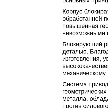
основных прин
Корпус блокира
обработанной п
повышенная гео
невозможными п
Блокирующий ри
деталью. Благо
изготовления, 
высококачестве
механическому 
Система привод
геометрических
металла, облад
против силовог