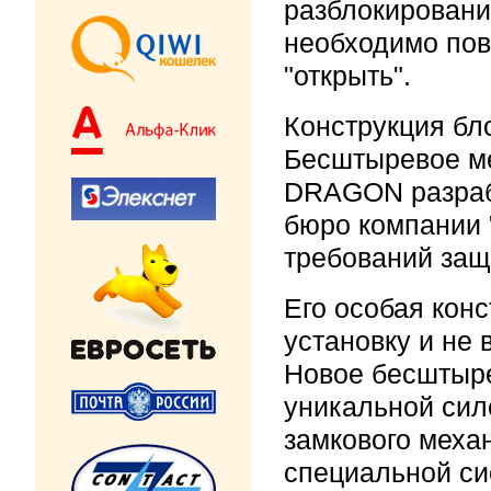
разблокировани
необходимо пов
"открыть".
Конструкция бл
Бесштыревое ме
DRAGON разраб
бюро компании 
требований защ
Его особая кон
установку и не 
Новое бесштыре
уникальной сил
замкового меха
специальной си