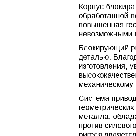
Корпус блокира
обработанной п
повышенная гео
невозможными п
Блокирующий ри
деталью. Благо
изготовления, 
высококачестве
механическому 
Система привод
геометрических
металла, облад
против силовог
ригеля являетс