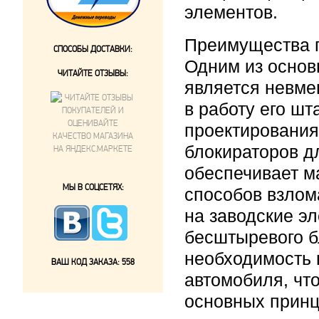
элементов.
Преимущества 
СПОСОБЫ ДОСТАВКИ:
Одним из осно
ЧИТАЙТЕ ОТЗЫВЫ:
является невме
в работу его ш
проектирования
блокираторов д
обеспечивает м
МЫ В СОЦСЕТЯХ:
способов взлом
на заводские э
бесштыревого б
необходимость 
ВАШ КОД ЗАКАЗА:
558
автомобиля, чт
основных прин