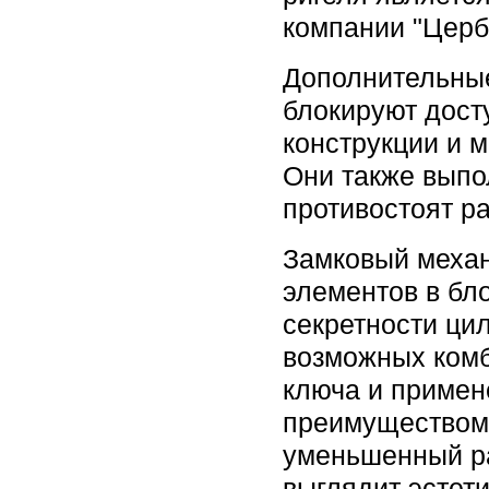
компании "Церб
Дополнительны
блокируют дост
конструкции и 
Они также выпо
противостоят р
Замковый механ
элементов в бл
секретности ци
возможных комб
ключа и примен
преимуществом 
уменьшенный ра
выглядит эстет