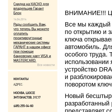
Скидка на КАСКО для
владельцев Гарант
ВНИМАНИЕ!!! Це
Блок
14.04.2014
Все мы каждый
Рады сообщить Вам,
что теперь Вы можете
по открытию и 
оплатить
проитивоугонные
ключа открывае
механические системы
автомобиль. Дл
ГАРАНТ в нашем офисе
при помощи
особого труда.
банковских карт VISA и
MASTERCARD.
использовании 
Все новости
устройство DRA
и разблокирова
КОНТАКТЫ
поворотом ключ
АДРЕС:
МОСКВА, ШОССЕ
Новый бесштыр
ЭНТУЗИАСТОВ, 31С17
разработанный 
(495) 255-04-60
представляет с