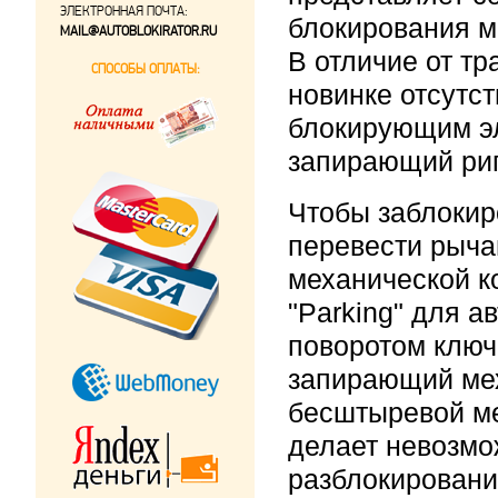
ЭЛЕКТРОННАЯ ПОЧТА:
блокирования м
MAIL@AUTOBLOKIRATOR.RU
В отличие от т
СПОСОБЫ ОПЛАТЫ:
новинке отсутс
блокирующим э
запирающий риг
Чтобы заблокир
перевести рыча
механической к
"Parking" для а
поворотом ключ
запирающий мех
бесштыревой м
делает невозмо
разблокировани