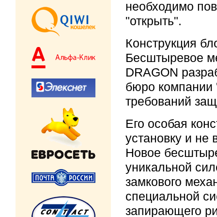
необходимо пов
"открыть".
Конструкция бл
Бесштыревое ме
DRAGON разраб
бюро компании 
требований защ
Его особая кон
установку и не 
Новое бесштыре
уникальной сил
замкового меха
специальной си
запирающего ри