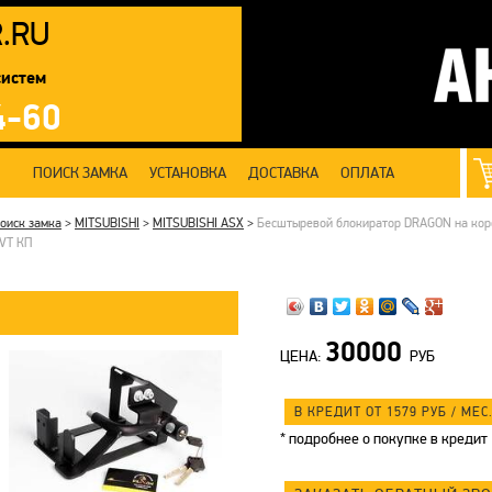
R
.RU
систем
4-60
ПОИСК ЗАМКА
УСТАНОВКА
ДОСТАВКА
ОПЛАТА
оиск замка
>
MITSUBISHI
>
MITSUBISHI ASX
>
Бесштыревой блокиратор DRAGON на короб
VT КП
30000
ЦЕНА:
РУБ
В КРЕДИТ ОТ 1579
РУБ
/ МЕС.
*
подробнее о покупке в кредит