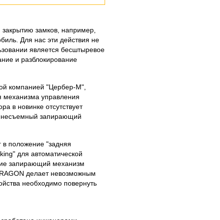
 закрытию замков, например,
иль. Для нас эти действия не
льзовании является бесштыревое
ание и разблокирование
ой компанией "Цербер-М",
ия механизма управления
ра в новинке отсутствует
я несъемный запирающий
г в положение "задняя
king" для автоматической
твие запирающий механизм
 DRAGON делает невозможным
ойства необходимо повернуть