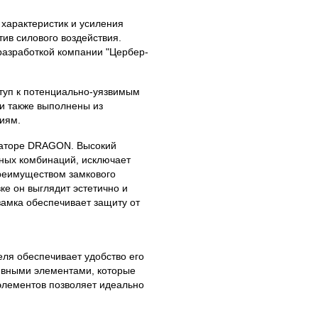
 характеристик и усиления
ив силового воздействия.
разработкой компании "Цербер-
туп к потенциально-уязвимым
и также выполнены из
иям.
раторе DRAGON. Высокий
жных комбинаций, исключает
реимуществом замкового
е он выглядит эстетично и
замка обеспечивает защиту от
ля обеспечивает удобство его
ивными элементами, которые
элементов позволяет идеально