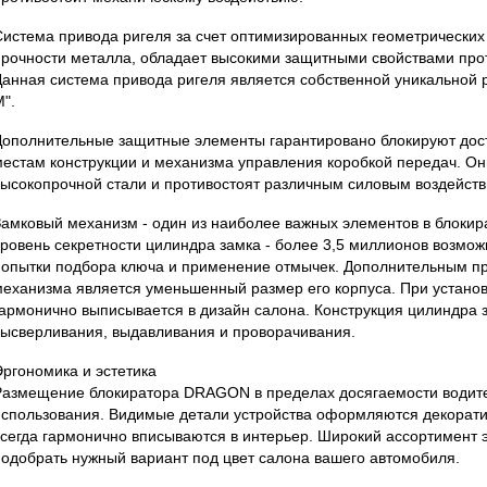
Система привода ригеля за счет оптимизированных геометрических
прочности металла, обладает высокими защитными свойствами прот
Данная система привода ригеля является собственной уникальной 
".
Дополнительные защитные элементы гарантировано блокируют дос
местам конструкции и механизма управления коробкой передач. Он
высокопрочной стали и противостоят различным силовым воздейств
Замковый механизм - один из наиболее важных элементов в блоки
уровень секретности цилиндра замка - более 3,5 миллионов возмо
попытки подбора ключа и применение отмычек. Дополнительным п
механизма является уменьшенный размер его корпуса. При установк
гармонично выписывается в дизайн салона. Конструкция цилиндра 
высверливания, выдавливания и проворачивания.
Эргономика и эстетика
Размещение блокиратора DRAGON в пределах досягаемости водите
использования. Видимые детали устройства оформляются декорат
всегда гармонично вписываются в интерьер. Широкий ассортимент 
подобрать нужный вариант под цвет салона вашего автомобиля.