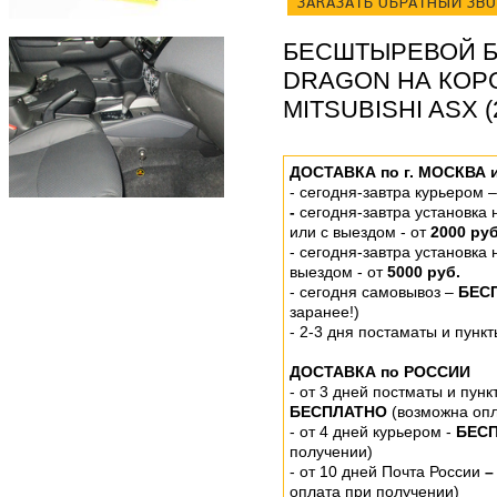
ЗАКАЗАТЬ ОБРАТНЫЙ ЗВ
БЕСШТЫРЕВОЙ Б
DRAGON НА КОР
MITSUBISHI ASX (
ДОСТАВКА по г. МОСКВА 
-
сегодня-завтра курьером 
-
сегодня-завтра установка
или
с выездом - от
2000 руб
- сегодня-завтра установка
выездом
- от
5000 руб.
-
сегодня самовывоз –
БЕС
заранее!)
- 2-3 дня постаматы и пунк
ДОСТАВКА по РОССИИ
-
от 3 дней постматы и пунк
БЕСПЛАТНО
(возможна опл
- от 4 дней курьером -
БЕС
получении)
- от 10 дней Почта России
–
оплата при получении)