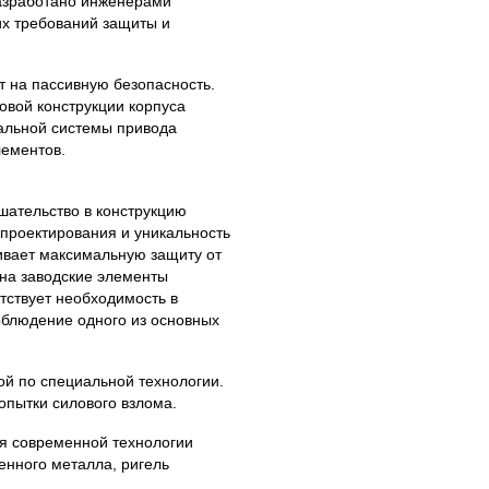
азработано инженерами
их требований защиты и
т на пассивную безопасность.
овой конструкции корпуса
иальной системы привода
лементов.
ательство в конструкцию
 проектирования и уникальность
ивает максимальную защиту от
 на заводские элементы
тствует необходимость в
облюдение одного из основных
ой по специальной технологии.
опытки силового взлома.
я современной технологии
енного металла, ригель