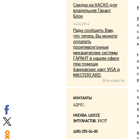
Скидка на КАСКО для
владельцев Гарант
Блок
14.04.2014
Рады сообщить Вам,
что теперь Вы можете
оплатить
проитивоугонные
механические системы
ГАРАНТ в нашем офисе
при помощи
банковских карт VISA и
MASTERCARD.
р
Все новости
КОНТАКТЫ
АДРЕС:
МОСКВА, ШОССЕ
ЭНТУЗИАСТОВ, 31С17
к
(495) 255-04-60