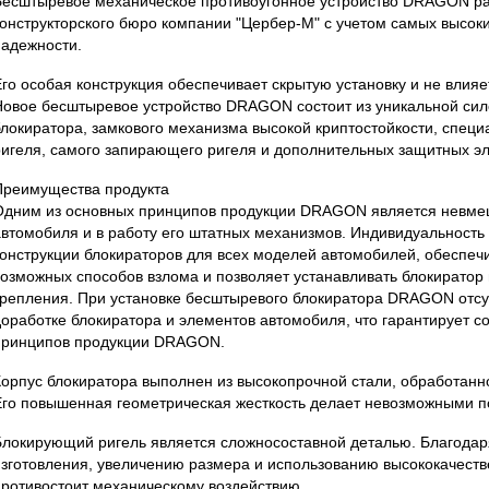
Бесштыревое механическое противоугонное устройство DRAGON р
конструкторского бюро компании "Цербер-М" с учетом самых высок
надежности.
Его особая конструкция обеспечивает скрытую установку и не влияе
Новое бесштыревое устройство DRAGON состоит из уникальной сил
блокиратора, замкового механизма высокой криптостойкости, спец
ригеля, самого запирающего ригеля и дополнительных защитных э
Преимущества продукта
Одним из основных принципов продукции DRAGON является невмеш
автомобиля и в работу его штатных механизмов. Индивидуальность
конструкции блокираторов для всех моделей автомобилей, обеспеч
возможных способов взлома и позволяет устанавливать блокиратор
крепления. При установке бесштыревого блокиратора DRAGON отсу
доработке блокиратора и элементов автомобиля, что гарантирует с
принципов продукции DRAGON.
Корпус блокиратора выполнен из высокопрочной стали, обработанн
Его повышенная геометрическая жесткость делает невозможными п
Блокирующий ригель является сложносоставной деталью. Благодар
изготовления, увеличению размера и использованию высококачеств
противостоит механическому воздействию.