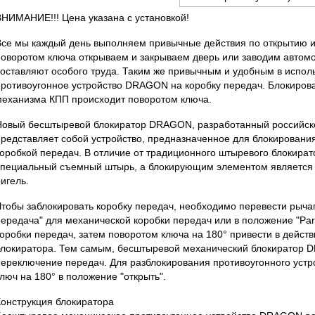
ВНИМАНИЕ!!! Цена указана с установкой!
Все мы каждый день выполняем привычные действия по открытию и
поворотом ключа открываем и закрываем дверь или заводим автомоб
составляют особого труда. Таким же привычным и удобным в испо
противоугонное устройство DRAGON на коробку передач. Блокиров
механизма КПП происходит поворотом ключа.
Новый бесштыревой блокиратор DRAGON, разработанный российск
представляет собой устройство, предназначенное для блокирован
коробкой передач. В отличие от традиционного штыревого блокирато
специальный съемный штырь, а блокирующим элементом являетс
игель.
Чтобы заблокировать коробку передач, необходимо перевести рыча
передача" для механической коробки передач или в положение "Par
коробки передач, затем поворотом ключа на 180° привести в дейс
блокиратора. Тем самым, бесштыревой механический блокиратор
переключение передач. Для разблокирования противоугонного устр
люч на 180° в положение "открыть".
Конструкция блокиратора