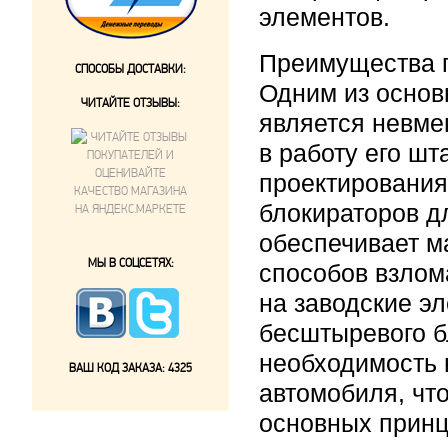
элементов.
Преимущества 
СПОСОБЫ ДОСТАВКИ:
Одним из осно
ЧИТАЙТЕ ОТЗЫВЫ:
является невме
в работу его ш
проектирования
блокираторов д
обеспечивает м
МЫ В СОЦСЕТЯХ:
способов взлом
на заводские э
бесштыревого б
необходимость 
ВАШ КОД ЗАКАЗА:
4325
автомобиля, чт
основных прин