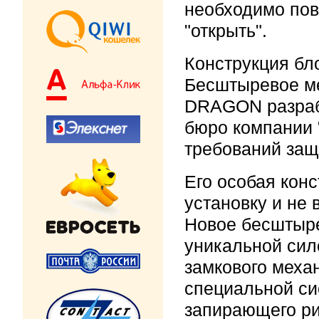
необходимо пов
"открыть".
Конструкция бл
Бесштыревое ме
DRAGON разраб
бюро компании 
требований защ
Его особая кон
установку и не 
Новое бесштыре
уникальной сил
замкового меха
специальной си
запирающего ри