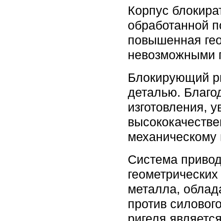
Корпус блокира
обработанной п
повышенная гео
невозможными п
Блокирующий ри
деталью. Благо
изготовления, 
высококачестве
механическому 
Система привод
геометрических
металла, облад
против силовог
ригеля являетс