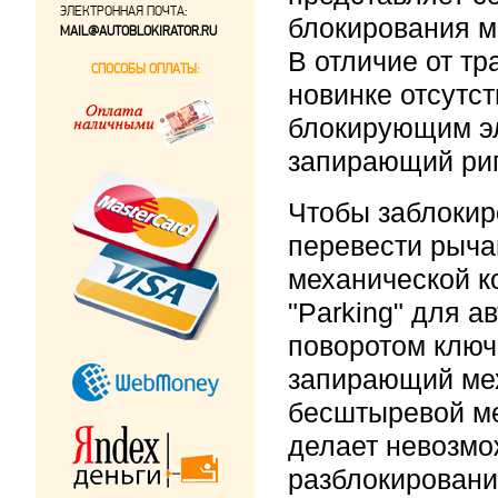
ЭЛЕКТРОННАЯ ПОЧТА:
блокирования м
MAIL@AUTOBLOKIRATOR.RU
В отличие от т
СПОСОБЫ ОПЛАТЫ:
новинке отсутс
блокирующим э
запирающий риг
Чтобы заблокир
перевести рыча
механической к
"Parking" для а
поворотом ключ
запирающий мех
бесштыревой м
делает невозмо
разблокировани