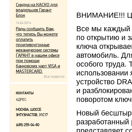
Скидка на КАСКО для
владельцев Гарант
ВНИМАНИЕ!!! Це
Блок
14.04.2014
Все мы каждый
Рады сообщить Вам,
что теперь Вы можете
по открытию и 
оплатить
проитивоугонные
ключа открывае
механические системы
автомобиль. Дл
ГАРАНТ в нашем офисе
при помощи
особого труда.
банковских карт VISA и
MASTERCARD.
использовании 
Все новости
устройство DRA
и разблокирова
КОНТАКТЫ
поворотом ключ
АДРЕС:
МОСКВА, ШОССЕ
Новый бесштыр
ЭНТУЗИАСТОВ, 31С17
разработанный 
(495) 255-04-60
представляет с