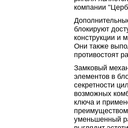
компании "Церб
Дополнительны
блокируют дост
конструкции и 
Они также выпо
противостоят р
Замковый механ
элементов в бл
секретности ци
возможных комб
ключа и примен
преимуществом 
уменьшенный ра
выглядит эстет