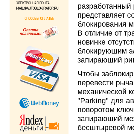
ЭЛЕКТРОННАЯ ПОЧТА:
разработанный 
MAIL@AUTOBLOKIRATOR.RU
представляет с
СПОСОБЫ ОПЛАТЫ:
блокирования м
В отличие от т
новинке отсутс
блокирующим э
запирающий риг
Чтобы заблокир
перевести рыча
механической к
"Parking" для а
поворотом ключ
запирающий мех
бесштыревой м