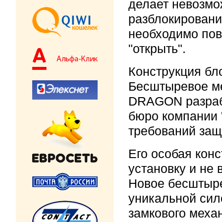
делает невозмо
разблокировани
необходимо пов
"открыть".
Конструкция бл
Бесштыревое ме
DRAGON разраб
бюро компании 
требований защ
Его особая кон
установку и не 
Новое бесштыре
уникальной сил
замкового меха