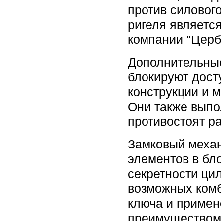
против силовог
ригеля являетс
компании "Церб
Дополнительны
блокируют дост
конструкции и 
Они также выпо
противостоят р
Замковый механ
элементов в бл
секретности ци
возможных комб
ключа и примен
преимуществом 