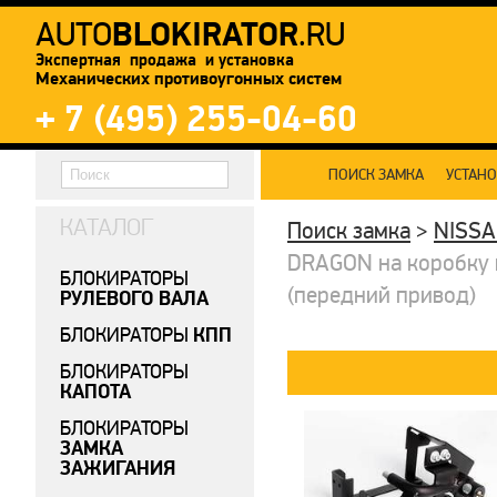
BLOKIRATOR
AUTO
.RU
Экспертная продажа и установка
Механических противоугонных систем
+ 7 (495) 255-04-60
ПОИСК ЗАМКА
УСТАН
КАТАЛОГ
Поиск замка
>
NISS
DRAGON на коробку пе
БЛОКИРАТОРЫ
(передний привод)
РУЛЕВОГО ВАЛА
КПП
БЛОКИРАТОРЫ
БЛОКИРАТОРЫ
КАПОТА
БЛОКИРАТОРЫ
ЗАМКА
ЗАЖИГАНИЯ