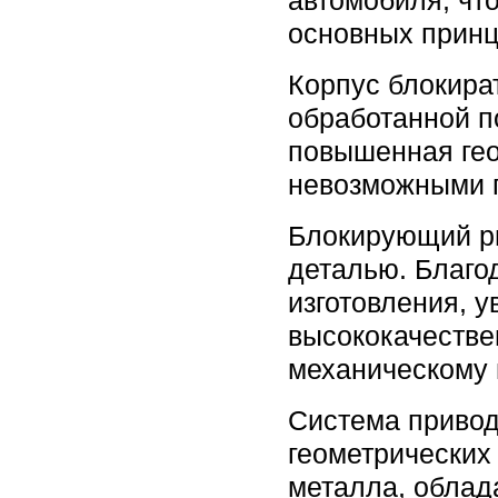
автомобиля, чт
основных прин
Корпус блокира
обработанной п
повышенная гео
невозможными п
Блокирующий ри
деталью. Благо
изготовления, 
высококачестве
механическому 
Система привод
геометрических
металла, облад