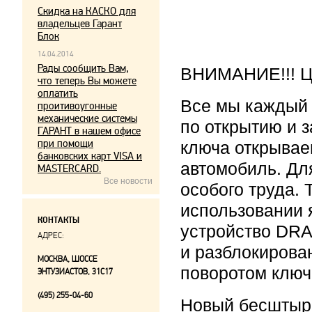
Скидка на КАСКО для
владельцев Гарант
Блок
14.04.2014
Рады сообщить Вам,
ВНИМАНИЕ!!! Це
что теперь Вы можете
оплатить
Все мы каждый
проитивоугонные
механические системы
по открытию и 
ГАРАНТ в нашем офисе
при помощи
ключа открывае
банковских карт VISA и
автомобиль. Дл
MASTERCARD.
Все новости
особого труда.
использовании 
КОНТАКТЫ
устройство DRA
АДРЕС:
и разблокирова
МОСКВА, ШОССЕ
поворотом ключ
ЭНТУЗИАСТОВ, 31С17
(495) 255-04-60
Новый бесштыр