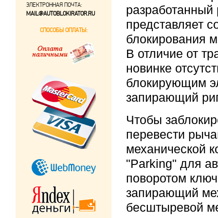
ЭЛЕКТРОННАЯ ПОЧТА:
разработанный 
MAIL@AUTOBLOKIRATOR.RU
представляет с
СПОСОБЫ ОПЛАТЫ:
блокирования м
В отличие от т
новинке отсутс
блокирующим э
запирающий риг
Чтобы заблокир
перевести рыча
механической к
"Parking" для а
поворотом ключ
запирающий мех
бесштыревой м