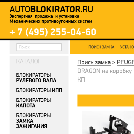
BLOKIRATOR
AUTO
.RU
Экспертная продажа и установка
Механических противоугонных систем
+ 7 (495) 255-04-60
ПОИСК ЗАМКА
УСТАН
КАТАЛОГ
Поиск замка
>
PEUG
DRAGON на коробку п
БЛОКИРАТОРЫ
КП
РУЛЕВОГО ВАЛА
КПП
БЛОКИРАТОРЫ
БЛОКИРАТОРЫ
КАПОТА
БЛОКИРАТОРЫ
ЗАМКА
ЗАЖИГАНИЯ