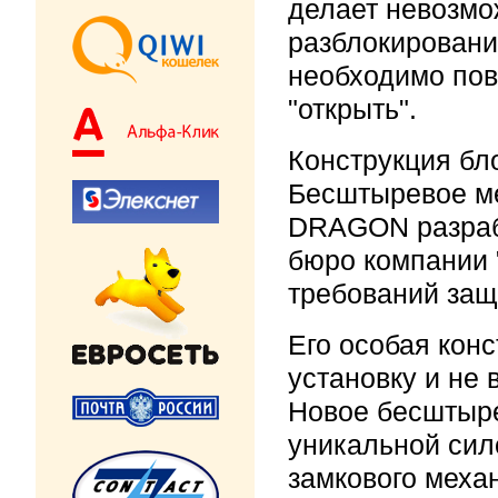
делает невозмо
разблокировани
необходимо пов
"открыть".
Конструкция бл
Бесштыревое ме
DRAGON разраб
бюро компании 
требований защ
Его особая кон
установку и не 
Новое бесштыре
уникальной сил
замкового меха