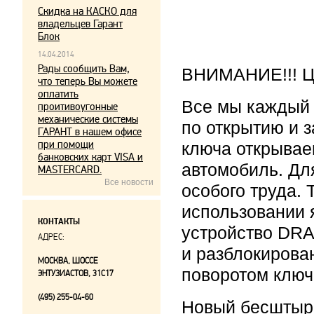
Скидка на КАСКО для
владельцев Гарант
Блок
14.04.2014
Рады сообщить Вам,
ВНИМАНИЕ!!! Це
что теперь Вы можете
оплатить
Все мы каждый
проитивоугонные
механические системы
по открытию и 
ГАРАНТ в нашем офисе
при помощи
ключа открывае
банковских карт VISA и
автомобиль. Дл
MASTERCARD.
Все новости
особого труда.
использовании 
КОНТАКТЫ
устройство DRA
АДРЕС:
и разблокирова
МОСКВА, ШОССЕ
поворотом ключ
ЭНТУЗИАСТОВ, 31С17
(495) 255-04-60
Новый бесштыр