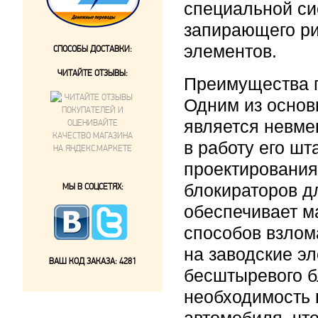
специальной си
запирающего ри
элементов.
СПОСОБЫ ДОСТАВКИ:
ЧИТАЙТЕ ОТЗЫВЫ:
Преимущества 
Одним из осно
является невме
в работу его ш
проектирования
блокираторов д
МЫ В СОЦСЕТЯХ:
обеспечивает м
способов взлом
на заводские э
ВАШ КОД ЗАКАЗА:
4281
бесштыревого б
необходимость 