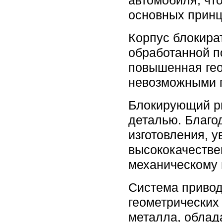
автомобиля, чт
основных прин
Корпус блокира
обработанной п
повышенная гео
невозможными п
Блокирующий ри
деталью. Благо
изготовления, 
высококачестве
механическому 
Система привод
геометрических
металла, облад