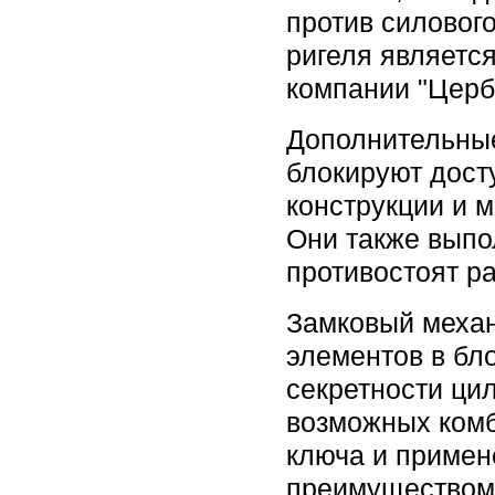
против силовог
ригеля являетс
компании "Церб
Дополнительны
блокируют дост
конструкции и 
Они также выпо
противостоят р
Замковый механ
элементов в бл
секретности ци
возможных комб
ключа и примен
преимуществом 