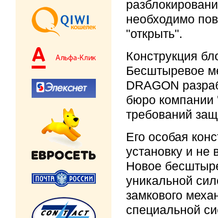
разблокировани
необходимо пов
"открыть".
Конструкция бл
Бесштыревое ме
DRAGON разраб
бюро компании 
требований защ
Его особая кон
установку и не 
Новое бесштыре
уникальной сил
замкового меха
специальной си