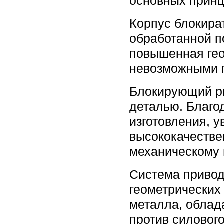
основных прин
Корпус блокира
обработанной п
повышенная гео
невозможными п
Блокирующий ри
деталью. Благо
изготовления, 
высококачестве
механическому 
Система привод
геометрических
металла, облад
против силовог