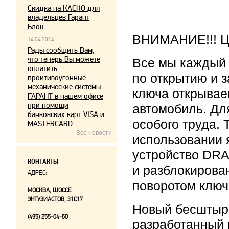
Скидка на КАСКО для
владельцев Гарант
Блок
ВНИМАНИЕ!!! Це
14.04.2014
Рады сообщить Вам,
что теперь Вы можете
Все мы каждый
оплатить
по открытию и 
проитивоугонные
механические системы
ключа открывае
ГАРАНТ в нашем офисе
при помощи
автомобиль. Дл
банковских карт VISA и
особого труда.
MASTERCARD.
Все новости
использовании 
устройство DRA
КОНТАКТЫ
и разблокирова
АДРЕС:
поворотом ключ
МОСКВА, ШОССЕ
ЭНТУЗИАСТОВ, 31С17
Новый бесштыр
(495) 255-04-60
разработанный 