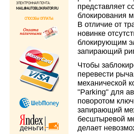
ЭЛЕКТРОННАЯ ПОЧТА:
представляет с
MAIL@AUTOBLOKIRATOR.RU
блокирования м
СПОСОБЫ ОПЛАТЫ:
В отличие от т
новинке отсутс
блокирующим э
запирающий риг
Чтобы заблокир
перевести рыча
механической к
"Parking" для а
поворотом ключ
запирающий мех
бесштыревой м
делает невозмо