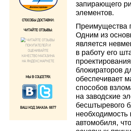
запирающего ри
элементов.
СПОСОБЫ ДОСТАВКИ:
Преимущества 
ЧИТАЙТЕ ОТЗЫВЫ:
Одним из осно
является невме
в работу его ш
проектирования
блокираторов д
МЫ В СОЦСЕТЯХ:
обеспечивает м
способов взлом
на заводские э
бесштыревого б
ВАШ КОД ЗАКАЗА:
6677
необходимость 
автомобиля, чт