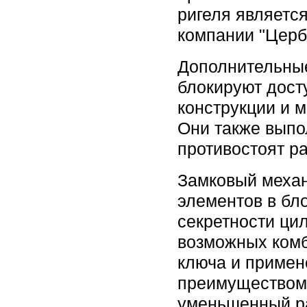
ригеля являетс
компании "Церб
Дополнительны
блокируют дост
конструкции и 
Они также выпо
противостоят р
Замковый механ
элементов в бл
секретности ци
возможных комб
ключа и примен
преимуществом 
уменьшенный ра