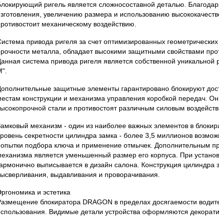
Блокирующий ригель является сложносоставной деталью. Благодар
изготовления, увеличению размера и использованию высококачеств
противостоит механическому воздействию.
Система привода ригеля за счет оптимизированных геометрических
прочности металла, обладает высокими защитными свойствами прот
Данная система привода ригеля является собственной уникальной 
".
Дополнительные защитные элементы гарантировано блокируют дос
местам конструкции и механизма управления коробкой передач. Он
высокопрочной стали и противостоят различным силовым воздейств
Замковый механизм - один из наиболее важных элементов в блоки
уровень секретности цилиндра замка - более 3,5 миллионов возмо
попытки подбора ключа и применение отмычек. Дополнительным п
механизма является уменьшенный размер его корпуса. При установк
гармонично выписывается в дизайн салона. Конструкция цилиндра 
высверливания, выдавливания и проворачивания.
Эргономика и эстетика
Размещение блокиратора DRAGON в пределах досягаемости водите
использования. Видимые детали устройства оформляются декорат