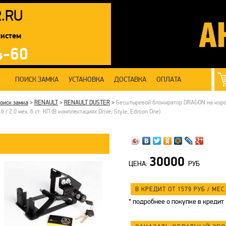
R
.RU
систем
4-60
ПОИСК ЗАМКА
УСТАНОВКА
ДОСТАВКА
ОПЛАТА
оиск замка
>
RENAULT
>
RENAULT DUSTER
>
Бесштыревой блокиратор DRAGON на коробк
.6 / 2.0 мех. 6 ст. КП (В комплектациях Drive; Style; Edition One)
30000
ЦЕНА:
РУБ
В КРЕДИТ ОТ 1579
РУБ
/ МЕС.
*
подробнее о покупке в кредит