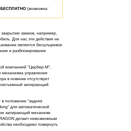
 БЕСПЛАТНО
(возможна
 закрытию замков, например,
иль. Для нас эти действия не
льзовании является бесштыревое
ание и разблокирование
ой компанией "Цербер-М",
ия механизма управления
ра в новинке отсутствует
я несъемный запирающий
г в положение "задняя
king" для автоматической
твие запирающий механизм
 DRAGON делает невозможным
ойства необходимо повернуть