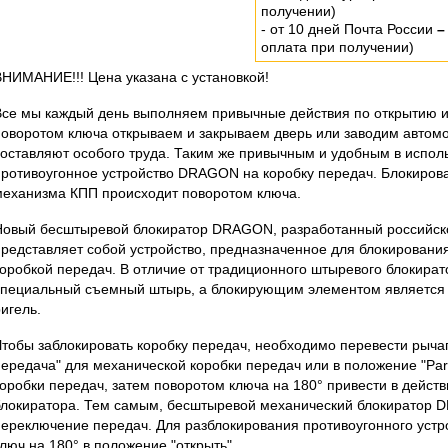
получении)
- от 10 дней Почта России
–
оплата при получении)
ВНИМАНИЕ!!! Цена указана с установкой!
Все мы каждый день выполняем привычные действия по открытию и
поворотом ключа открываем и закрываем дверь или заводим автомоб
составляют особого труда. Таким же привычным и удобным в испо
противоугонное устройство DRAGON на коробку передач. Блокиров
механизма КПП происходит поворотом ключа.
Новый бесштыревой блокиратор DRAGON, разработанный российск
представляет собой устройство, предназначенное для блокирован
коробкой передач. В отличие от традиционного штыревого блокирато
специальный съемный штырь, а блокирующим элементом являетс
игель.
Чтобы заблокировать коробку передач, необходимо перевести рыча
передача" для механической коробки передач или в положение "Par
коробки передач, затем поворотом ключа на 180° привести в дейс
блокиратора. Тем самым, бесштыревой механический блокиратор
переключение передач. Для разблокирования противоугонного устр
люч на 180° в положение "открыть".