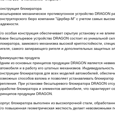
Конструкция блокиратора
Бесштыревое механическое противоугонное устройство DRAGON р
конструкторского бюро компании "Цербер-М" с учетом самых высок
надежности.
Его особая конструкция обеспечивает скрытую установку и не влияе
Новое бесштыревое устройство DRAGON состоит из уникальной сил
блокиратора, замкового механизма высокой криптостойкости, спец
ригеля, самого запирающего ригеля и дополнительных защитных э
Преимущества продукта
Одним из основных принципов продукции DRAGON является невмеш
автомобиля и в работу его штатных механизмов. Индивидуальность
конструкции блокираторов для всех моделей автомобилей, обеспеч
возможных способов взлома и позволяет устанавливать блокиратор
крепления. При установке бесштыревого блокиратора DRAGON отсу
доработке блокиратора и элементов автомобиля, что гарантирует с
принципов продукции DRAGON.
Корпус блокиратора выполнен из высокопрочной стали, обработанн
Его повышенная геометрическая жесткость делает невозможными п