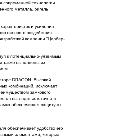
я современной технологии
енного металла, ригель
 характеристик и усиления
ив силового воздействия.
разработкой компании "Цербер-
туп к потенциально-уязвимым
и также выполнены из
иям.
раторе DRAGON. Высокий
жных комбинаций, исключает
реимуществом замкового
е он выглядит эстетично и
замка обеспечивает защиту от
ля обеспечивает удобство его
ивными элементами, которые