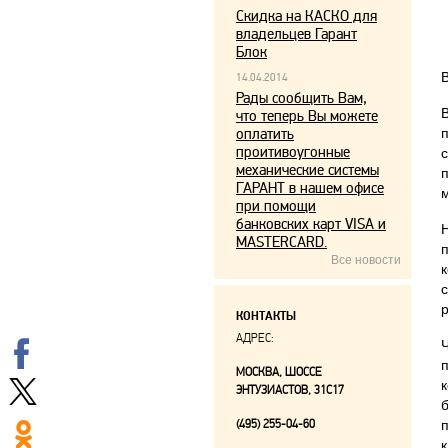
Скидка на КАСКО для
владельцев Гарант
Блок
14.04.2014
Рады сообщить Вам,
что теперь Вы можете
оплатить
проитивоугонные
механические системы
ГАРАНТ в нашем офисе
при помощи
банковских карт VISA и
MASTERCARD.
Все новости
р
КОНТАКТЫ
АДРЕС:
МОСКВА, ШОССЕ
ЭНТУЗИАСТОВ, 31С17
(495) 255-04-60
к