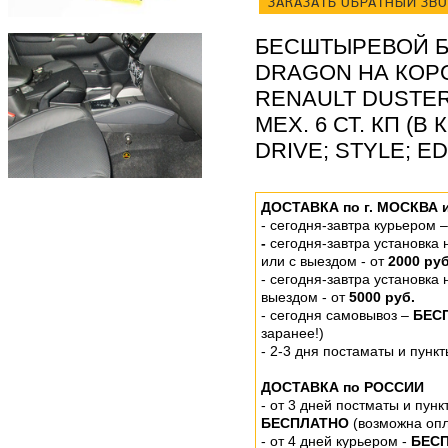
ЗАКАЗАТЬ ОБРАТНЫЙ ЗВ
БЕСШТЫРЕВОЙ Б
DRAGON НА КОР
RENAULT DUSTER II 
МЕХ. 6 СТ. КП (
DRIVE; STYLE; ED
ДОСТАВКА по г. МОСКВА 
-
сегодня-завтра курьером 
-
сегодня-завтра установка
или
с выездом - от
2000 руб
- сегодня-завтра установка
выездом
- от
5000 руб.
-
сегодня самовывоз –
БЕС
заранее!)
- 2-3 дня постаматы и пунк
ДОСТАВКА по РОССИИ
-
от 3 дней постматы и пунк
БЕСПЛАТНО
(возможна опл
- от 4 дней курьером -
БЕС