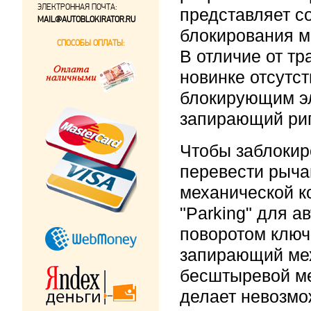
ЭЛЕКТРОННАЯ ПОЧТА:
представляет с
MAIL@AUTOBLOKIRATOR.RU
блокирования м
СПОСОБЫ ОПЛАТЫ:
В отличие от т
новинке отсутс
блокирующим э
запирающий риг
Чтобы заблокир
перевести рыча
механической к
"Parking" для а
поворотом ключ
запирающий мех
бесштыревой м
делает невозмо