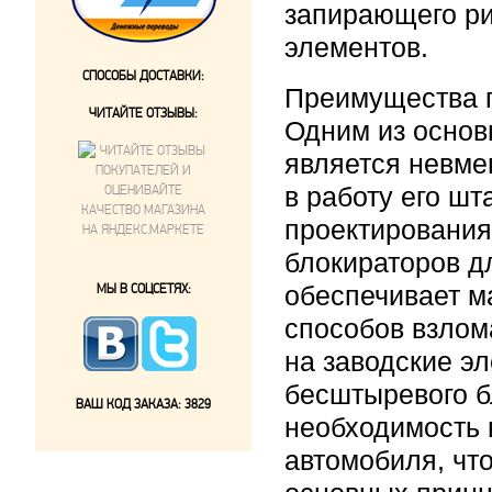
запирающего ри
элементов.
СПОСОБЫ ДОСТАВКИ:
Преимущества 
ЧИТАЙТЕ ОТЗЫВЫ:
Одним из осно
является невме
в работу его ш
проектирования
блокираторов д
МЫ В СОЦСЕТЯХ:
обеспечивает м
способов взлом
на заводские э
бесштыревого б
ВАШ КОД ЗАКАЗА:
3829
необходимость 
автомобиля, чт