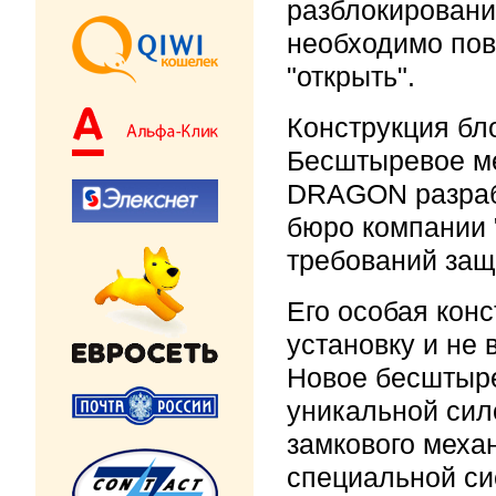
разблокировани
необходимо пов
"открыть".
Конструкция бл
Бесштыревое ме
DRAGON разраб
бюро компании 
требований защ
Его особая кон
установку и не 
Новое бесштыре
уникальной сил
замкового меха
специальной си