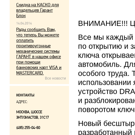
Скидка на КАСКО для
владельцев Гарант
Блок
ВНИМАНИЕ!!! Це
14.04.2014
Рады сообщить Вам,
что теперь Вы можете
Все мы каждый
оплатить
по открытию и 
проитивоугонные
механические системы
ключа открывае
ГАРАНТ в нашем офисе
при помощи
автомобиль. Дл
банковских карт VISA и
особого труда.
MASTERCARD.
Все новости
использовании 
устройство DRA
КОНТАКТЫ
и разблокирова
АДРЕС:
поворотом ключ
МОСКВА, ШОССЕ
ЭНТУЗИАСТОВ, 31С17
Новый бесштыр
(495) 255-04-60
разработанный 