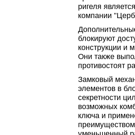
ригеля являетс
компании "Церб
Дополнительны
блокируют дост
конструкции и 
Они также выпо
противостоят р
Замковый механ
элементов в бл
секретности ци
возможных комб
ключа и примен
преимуществом 
уменьшенный ра