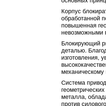
основных прин
Корпус блокира
обработанной п
повышенная гео
невозможными п
Блокирующий ри
деталью. Благо
изготовления, 
высококачестве
механическому 
Система привод
геометрических
металла, облад
против силовог