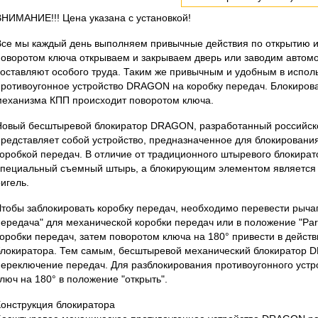
ВНИМАНИЕ!!! Цена указана с установкой!
Все мы каждый день выполняем привычные действия по открытию и
поворотом ключа открываем и закрываем дверь или заводим автомоб
составляют особого труда. Таким же привычным и удобным в испо
противоугонное устройство DRAGON на коробку передач. Блокиров
механизма КПП происходит поворотом ключа.
Новый бесштыревой блокиратор DRAGON, разработанный российск
представляет собой устройство, предназначенное для блокирован
коробкой передач. В отличие от традиционного штыревого блокирато
специальный съемный штырь, а блокирующим элементом являетс
игель.
Чтобы заблокировать коробку передач, необходимо перевести рыча
передача" для механической коробки передач или в положение "Par
коробки передач, затем поворотом ключа на 180° привести в дейс
блокиратора. Тем самым, бесштыревой механический блокиратор
переключение передач. Для разблокирования противоугонного устр
люч на 180° в положение "открыть".
Конструкция блокиратора