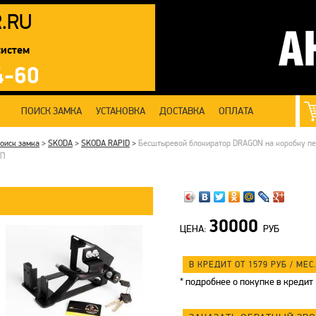
R
.RU
систем
4-60
ПОИСК ЗАМКА
УСТАНОВКА
ДОСТАВКА
ОПЛАТА
оиск замка
>
SKODA
>
SKODA RAPID
>
Бесштыревой блокиратор DRAGON на коробку пер
П
30000
ЦЕНА:
РУБ
В КРЕДИТ ОТ 1579
РУБ
/ МЕС.
*
подробнее о покупке в кредит