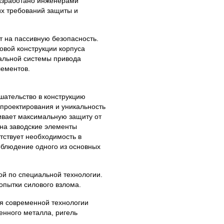
азработано инженерами
их требований защиты и
т на пассивную безопасность.
овой конструкции корпуса
иальной системы привода
лементов.
ательство в конструкцию
 проектирования и уникальность
ивает максимальную защиту от
 на заводские элементы
тствует необходимость в
облюдение одного из основных
ой по специальной технологии.
опытки силового взлома.
я современной технологии
енного металла, ригель