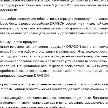
Бесштыревое механическое противоугонное устройство DRAGON р
конструкторского бюро компании "Цербер-М" с учетом самых высок
надежности.
Его особая конструкция обеспечивает скрытую установку и не влияе
Новое бесштыревое устройство DRAGON состоит из уникальной сил
блокиратора, замкового механизма высокой криптостойкости, спец
ригеля, самого запирающего ригеля и дополнительных защитных э
Преимущества продукта
Одним из основных принципов продукции DRAGON является невмеш
автомобиля и в работу его штатных механизмов. Индивидуальность
конструкции блокираторов для всех моделей автомобилей, обеспеч
возможных способов взлома и позволяет устанавливать блокиратор
крепления. При установке бесштыревого блокиратора DRAGON отсу
доработке блокиратора и элементов автомобиля, что гарантирует с
принципов продукции DRAGON.
Корпус блокиратора выполнен из высокопрочной стали, обработанн
Его повышенная геометрическая жесткость делает невозможными п
Блокирующий ригель является сложносоставной деталью. Благодар
изготовления, увеличению размера и использованию высококачеств
противостоит механическому воздействию.