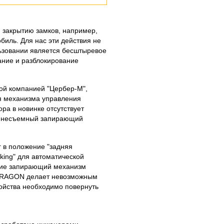
 закрытию замков, например,
иль. Для нас эти действия не
льзовании является бесштыревое
ание и разблокирование
ой компанией "Цербер-М",
ия механизма управления
ра в новинке отсутствует
я несъемный запирающий
г в положение "задняя
king" для автоматической
твие запирающий механизм
 DRAGON делает невозможным
ойства необходимо повернуть