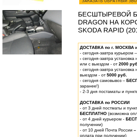
ЗАКАЗАТЬ ОБРАТНЫЙ ЗВ
БЕСШТЫРЕВОЙ Б
DRAGON НА КОР
SKODA RAPID (201
ДОСТАВКА по г. МОСКВА 
-
сегодня-завтра курьером 
-
сегодня-завтра установка
или
с выездом - от
2000 руб
- сегодня-завтра установка
выездом
- от
5000 руб.
-
сегодня самовывоз –
БЕС
заранее!)
- 2-3 дня постаматы и пунк
ДОСТАВКА по РОССИИ
-
от 3 дней постматы и пунк
БЕСПЛАТНО
(возможна опл
- от 4 дней курьером -
БЕС
получении)
- от 10 дней Почта России
–
оплата при получении)