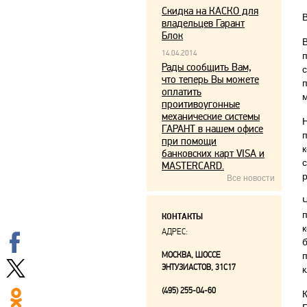
Скидка на КАСКО для
владельцев Гарант
Блок
14.04.2014
Рады сообщить Вам,
что теперь Вы можете
оплатить
проитивоугонные
механические системы
ГАРАНТ в нашем офисе
при помощи
банковских карт VISA и
MASTERCARD.
р
Все новости
КОНТАКТЫ
АДРЕС:
МОСКВА, ШОССЕ
ЭНТУЗИАСТОВ, 31С17
к
(495) 255-04-60