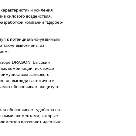
 характеристик и усиления
ив силового воздействия.
разработкой компании "Цербер-
туп к потенциально-уязвимым
и также выполнены из
иям.
раторе DRAGON. Высокий
жных комбинаций, исключает
реимуществом замкового
е он выглядит эстетично и
замка обеспечивает защиту от
ля обеспечивает удобство его
ивными элементами, которые
элементов позволяет идеально