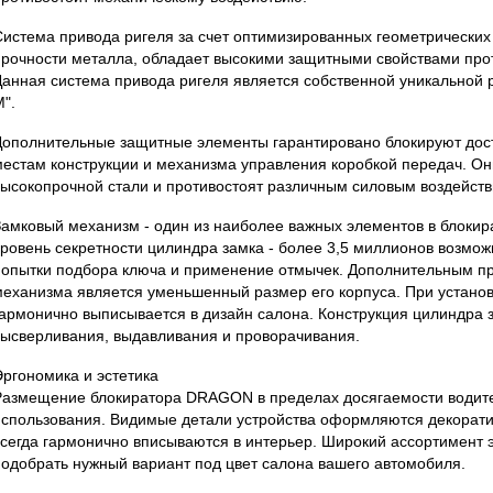
Система привода ригеля за счет оптимизированных геометрических
прочности металла, обладает высокими защитными свойствами прот
Данная система привода ригеля является собственной уникальной 
".
Дополнительные защитные элементы гарантировано блокируют дос
местам конструкции и механизма управления коробкой передач. Он
высокопрочной стали и противостоят различным силовым воздейств
Замковый механизм - один из наиболее важных элементов в блоки
уровень секретности цилиндра замка - более 3,5 миллионов возмо
попытки подбора ключа и применение отмычек. Дополнительным п
механизма является уменьшенный размер его корпуса. При установк
гармонично выписывается в дизайн салона. Конструкция цилиндра 
высверливания, выдавливания и проворачивания.
Эргономика и эстетика
Размещение блокиратора DRAGON в пределах досягаемости водите
использования. Видимые детали устройства оформляются декорат
всегда гармонично вписываются в интерьер. Широкий ассортимент 
подобрать нужный вариант под цвет салона вашего автомобиля.