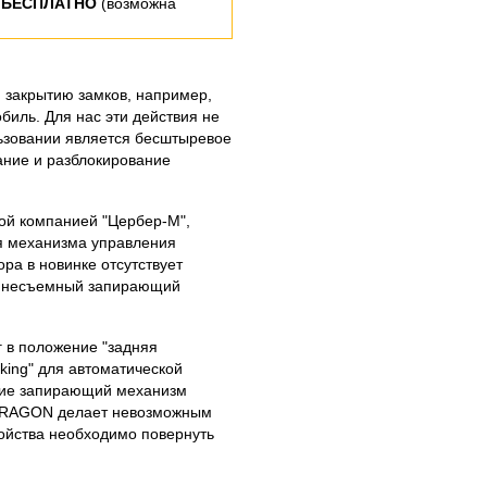
 БЕСПЛАТНО
(возможна
 закрытию замков, например,
иль. Для нас эти действия не
льзовании является бесштыревое
ание и разблокирование
ой компанией "Цербер-М",
ия механизма управления
ра в новинке отсутствует
я несъемный запирающий
г в положение "задняя
king" для автоматической
твие запирающий механизм
 DRAGON делает невозможным
ойства необходимо повернуть