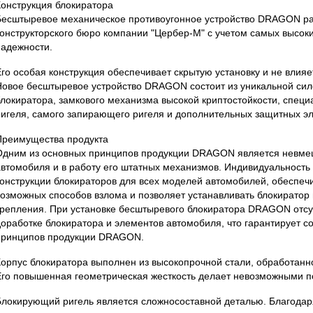
Конструкция блокиратора
Бесштыревое механическое противоугонное устройство DRAGON р
конструкторского бюро компании "Цербер-М" с учетом самых высок
надежности.
Его особая конструкция обеспечивает скрытую установку и не влияе
Новое бесштыревое устройство DRAGON состоит из уникальной сил
блокиратора, замкового механизма высокой криптостойкости, спец
ригеля, самого запирающего ригеля и дополнительных защитных э
Преимущества продукта
Одним из основных принципов продукции DRAGON является невмеш
автомобиля и в работу его штатных механизмов. Индивидуальность
конструкции блокираторов для всех моделей автомобилей, обеспеч
возможных способов взлома и позволяет устанавливать блокиратор
крепления. При установке бесштыревого блокиратора DRAGON отсу
доработке блокиратора и элементов автомобиля, что гарантирует с
принципов продукции DRAGON.
Корпус блокиратора выполнен из высокопрочной стали, обработанн
Его повышенная геометрическая жесткость делает невозможными п
Блокирующий ригель является сложносоставной деталью. Благодар