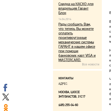
Скидка на КАСКО для
владельцев Гарант
Блок
14.04.2014
Рады сообщить Вам,
что теперь Вы можете
оплатить
проитивоугонные
механические системы
ГАРАНТ в нашем офисе
при помощи
банковских карт VISA и
MASTERCARD.
Все новости
р
КОНТАКТЫ
АДРЕС:
МОСКВА, ШОССЕ
ЭНТУЗИАСТОВ, 31С17
к
(495) 255-04-60