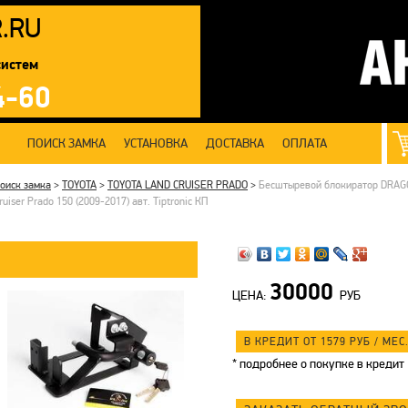
R
.RU
систем
4-60
ПОИСК ЗАМКА
УСТАНОВКА
ДОСТАВКА
ОПЛАТА
оиск замка
>
TOYOTA
>
TOYOTA LAND CRUISER PRADO
>
Бесштыревой блокиратор DRAGO
ruiser Prado 150 (2009-2017) авт. Tiptronic КП
30000
ЦЕНА:
РУБ
В КРЕДИТ ОТ 1579
РУБ
/ МЕС.
*
подробнее о покупке в кредит