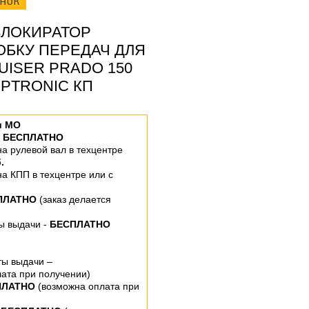
ОНОК
ЛОКИРАТОР
ОБКУ ПЕРЕДАЧ ДЛЯ
UISER PRADO 150
TIPTRONIC КП
и МО
–
БЕСПЛАТНО
 на рулевой вал
в техцентре
.
 на КПП
в техцентре или
с
ПЛАТНО
(заказ делается
ты выдачи -
БЕСПЛАТНО
ты выдачи –
ата при получении)
ПЛАТНО
(возможна оплата при