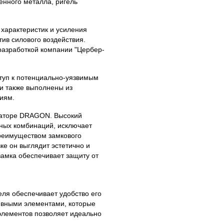
енного металла, ригель
 характеристик и усиления
ив силового воздействия.
разработкой компании "Цербер-
туп к потенциально-уязвимым
и также выполнены из
иям.
раторе DRAGON. Высокий
жных комбинаций, исключает
реимуществом замкового
е он выглядит эстетично и
замка обеспечивает защиту от
ля обеспечивает удобство его
ивными элементами, которые
элементов позволяет идеально