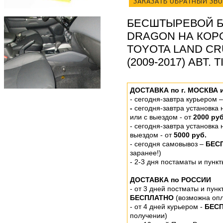
ЗАКАЗАТЬ ОБРАТНЫЙ ЗВ
БЕСШТЫРЕВОЙ Б
DRAGON НА КОР
TOYOTA LAND CR
(2009-2017) АВТ. 
ДОСТАВКА по г. МОСКВА 
-
сегодня-завтра курьером 
-
сегодня-завтра установка
или
с выездом - от
2000 руб
- сегодня-завтра установка
выездом
- от
5000 руб.
-
сегодня самовывоз –
БЕС
заранее!)
- 2-3 дня постаматы и пунк
ДОСТАВКА по РОССИИ
-
от 3 дней постматы и пунк
БЕСПЛАТНО
(возможна опл
- от 4 дней курьером -
БЕС
получении)