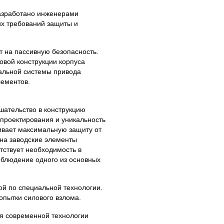
азработано инженерами
их требований защиты и
т на пассивную безопасность.
овой конструкции корпуса
иальной системы привода
лементов.
ательство в конструкцию
 проектирования и уникальность
ивает максимальную защиту от
 на заводские элементы
тствует необходимость в
облюдение одного из основных
ой по специальной технологии.
опытки силового взлома.
я современной технологии