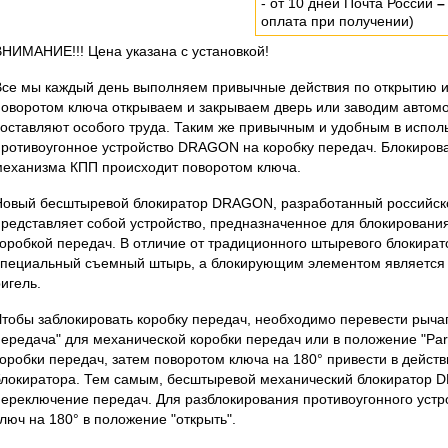
- от 10 дней Почта России
–
оплата при получении)
ВНИМАНИЕ!!! Цена указана с установкой!
Все мы каждый день выполняем привычные действия по открытию и
поворотом ключа открываем и закрываем дверь или заводим автомоб
составляют особого труда. Таким же привычным и удобным в испо
противоугонное устройство DRAGON на коробку передач. Блокиров
механизма КПП происходит поворотом ключа.
Новый бесштыревой блокиратор DRAGON, разработанный российск
представляет собой устройство, предназначенное для блокирован
коробкой передач. В отличие от традиционного штыревого блокирато
специальный съемный штырь, а блокирующим элементом являетс
игель.
Чтобы заблокировать коробку передач, необходимо перевести рыча
передача" для механической коробки передач или в положение "Par
коробки передач, затем поворотом ключа на 180° привести в дейс
блокиратора. Тем самым, бесштыревой механический блокиратор
переключение передач. Для разблокирования противоугонного устр
люч на 180° в положение "открыть".