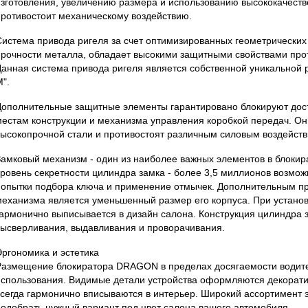
изготовления, увеличению размера и использованию высококачеств
противостоит механическому воздействию.
Система привода ригеля за счет оптимизированных геометрических
прочности металла, обладает высокими защитными свойствами прот
Данная система привода ригеля является собственной уникальной 
".
Дополнительные защитные элементы гарантировано блокируют дос
местам конструкции и механизма управления коробкой передач. Он
высокопрочной стали и противостоят различным силовым воздейств
Замковый механизм - один из наиболее важных элементов в блоки
уровень секретности цилиндра замка - более 3,5 миллионов возмо
попытки подбора ключа и применение отмычек. Дополнительным п
механизма является уменьшенный размер его корпуса. При установк
гармонично выписывается в дизайн салона. Конструкция цилиндра 
высверливания, выдавливания и проворачивания.
Эргономика и эстетика
Размещение блокиратора DRAGON в пределах досягаемости водите
использования. Видимые детали устройства оформляются декорат
всегда гармонично вписываются в интерьер. Широкий ассортимент 
подобрать нужный вариант под цвет салона вашего автомобиля.