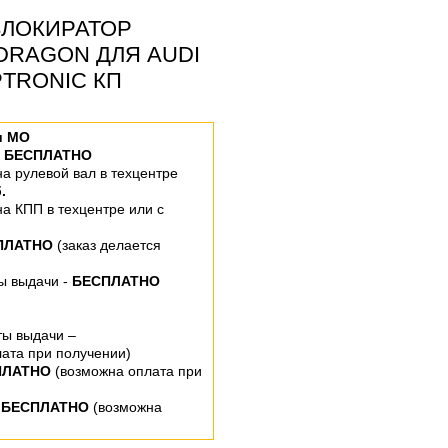
ЛОКИРАТОР
DRAGON ДЛЯ AUDI
IPTRONIC КП
и МО
–
БЕСПЛАТНО
 на рулевой вал
в техцентре
.
 на КПП
в техцентре или
с
ПЛАТНО
(заказ делается
ты выдачи -
БЕСПЛАТНО
ты выдачи –
ата при получении)
ПЛАТНО
(возможна оплата при
 БЕСПЛАТНО
(возможна