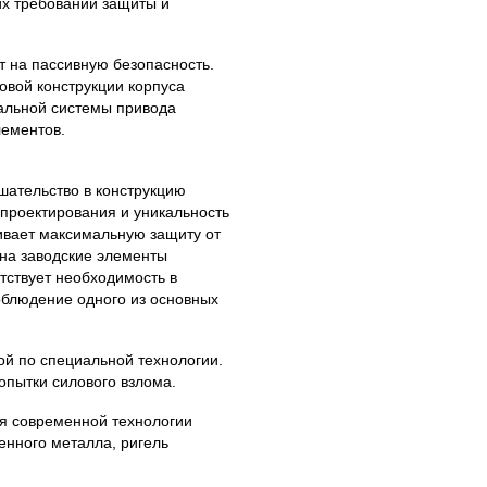
их требований защиты и
т на пассивную безопасность.
овой конструкции корпуса
иальной системы привода
лементов.
ательство в конструкцию
 проектирования и уникальность
ивает максимальную защиту от
 на заводские элементы
тствует необходимость в
облюдение одного из основных
ой по специальной технологии.
опытки силового взлома.
я современной технологии
енного металла, ригель