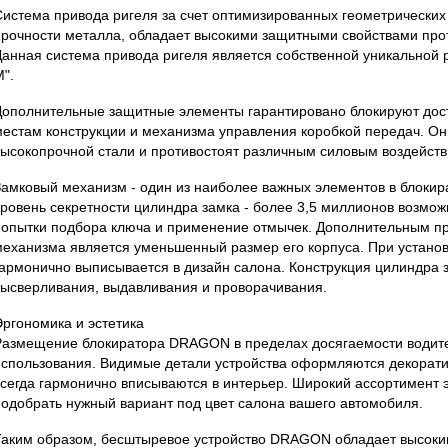
Система привода ригеля за счет оптимизированных геометрических
прочности металла, обладает высокими защитными свойствами прот
Данная система привода ригеля является собственной уникальной 
".
Дополнительные защитные элементы гарантировано блокируют дос
местам конструкции и механизма управления коробкой передач. Он
высокопрочной стали и противостоят различным силовым воздейств
Замковый механизм - один из наиболее важных элементов в блоки
уровень секретности цилиндра замка - более 3,5 миллионов возмо
попытки подбора ключа и применение отмычек. Дополнительным п
механизма является уменьшенный размер его корпуса. При установк
гармонично выписывается в дизайн салона. Конструкция цилиндра 
высверливания, выдавливания и проворачивания.
Эргономика и эстетика
Размещение блокиратора DRAGON в пределах досягаемости водите
использования. Видимые детали устройства оформляются декорат
всегда гармонично вписываются в интерьер. Широкий ассортимент 
подобрать нужный вариант под цвет салона вашего автомобиля.
Таким образом, бесштыревое устройство DRAGON обладает высок