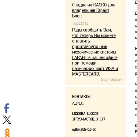
Скидка на КАСКО для
владельцев Гарант
Блок
14.04.2014
Рады сообщить Вам,
что теперь Вы можете
оплатить
проитивоугонные
механические системы
ГАРАНТ в нашем офисе
при помощи
банковских карт VISA и
р
MASTERCARD.
Все новости
КОНТАКТЫ
АДРЕС:
МОСКВА, ШОССЕ
к
ЭНТУЗИАСТОВ, 31С17
(495) 255-04-60