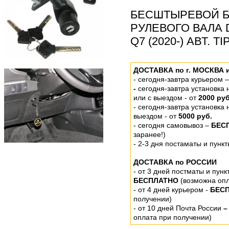
БЕСШТЫРЕВОЙ Б
РУЛЕВОГО ВАЛА 
Q7 (2020-) АВТ. T
ДОСТАВКА по г. МОСКВА 
-
сегодня-завтра курьером 
-
сегодня-завтра установка
или
с выездом - от
2000 руб
- сегодня-завтра установка
выездом
- от
5000 руб.
-
сегодня самовывоз –
БЕС
заранее!)
- 2-3 дня постаматы и пунк
ДОСТАВКА по РОССИИ
-
от 3 дней постматы и пунк
БЕСПЛАТНО
(возможна опл
- от 4 дней курьером -
БЕС
получении)
- от 10 дней Почта России
–
оплата при получении)