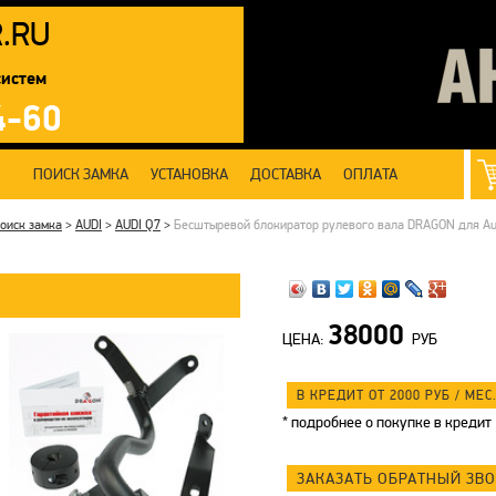
R
.RU
систем
4-60
ПОИСК ЗАМКА
УСТАНОВКА
ДОСТАВКА
ОПЛАТА
оиск замка
>
AUDI
>
AUDI Q7
>
Бесштыревой блокиратор рулевого вала DRAGON для Audi 
38000
ЦЕНА:
РУБ
В КРЕДИТ ОТ 2000
РУБ
/ МЕС.
*
подробнее о покупке в кредит
ЗАКАЗАТЬ ОБРАТНЫЙ ЗВ