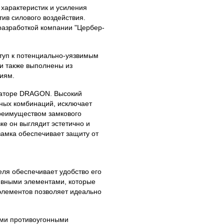
 характеристик и усиления
ив силового воздействия.
разработкой компании "Цербер-
туп к потенциально-уязвимым
и также выполнены из
иям.
раторе DRAGON. Высокий
жных комбинаций, исключает
реимуществом замкового
е он выглядит эстетично и
замка обеспечивает защиту от
ля обеспечивает удобство его
ивными элементами, которые
элементов позволяет идеально
ими противоугонными