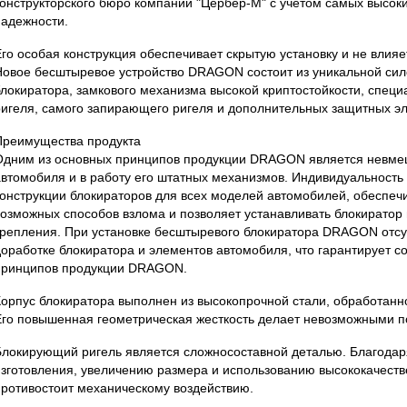
конструкторского бюро компании "Цербер-М" с учетом самых высок
надежности.
Его особая конструкция обеспечивает скрытую установку и не влияе
Новое бесштыревое устройство DRAGON состоит из уникальной сил
блокиратора, замкового механизма высокой криптостойкости, спец
ригеля, самого запирающего ригеля и дополнительных защитных э
Преимущества продукта
Одним из основных принципов продукции DRAGON является невмеш
автомобиля и в работу его штатных механизмов. Индивидуальность
конструкции блокираторов для всех моделей автомобилей, обеспеч
возможных способов взлома и позволяет устанавливать блокиратор
крепления. При установке бесштыревого блокиратора DRAGON отсу
доработке блокиратора и элементов автомобиля, что гарантирует с
принципов продукции DRAGON.
Корпус блокиратора выполнен из высокопрочной стали, обработанн
Его повышенная геометрическая жесткость делает невозможными п
Блокирующий ригель является сложносоставной деталью. Благодар
изготовления, увеличению размера и использованию высококачеств
противостоит механическому воздействию.