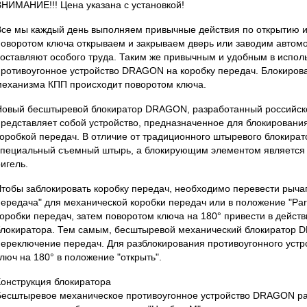
ВНИМАНИЕ!!! Цена указана с установкой!
Все мы каждый день выполняем привычные действия по открытию и
поворотом ключа открываем и закрываем дверь или заводим автомоб
составляют особого труда. Таким же привычным и удобным в испо
противоугонное устройство DRAGON на коробку передач. Блокиров
механизма КПП происходит поворотом ключа.
Новый бесштыревой блокиратор DRAGON, разработанный российск
представляет собой устройство, предназначенное для блокирован
коробкой передач. В отличие от традиционного штыревого блокирато
специальный съемный штырь, а блокирующим элементом являетс
игель.
Чтобы заблокировать коробку передач, необходимо перевести рыча
передача" для механической коробки передач или в положение "Par
коробки передач, затем поворотом ключа на 180° привести в дейс
блокиратора. Тем самым, бесштыревой механический блокиратор
переключение передач. Для разблокирования противоугонного устр
люч на 180° в положение "открыть".
Конструкция блокиратора
Бесштыревое механическое противоугонное устройство DRAGON р