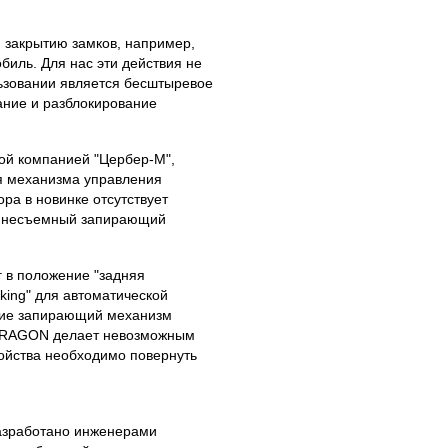
 закрытию замков, например,
иль. Для нас эти действия не
льзовании является бесштыревое
ание и разблокирование
ой компанией "Цербер-М",
ия механизма управления
ра в новинке отсутствует
я несъемный запирающий
г в положение "задняя
king" для автоматической
твие запирающий механизм
 DRAGON делает невозможным
ойства необходимо повернуть
азработано инженерами