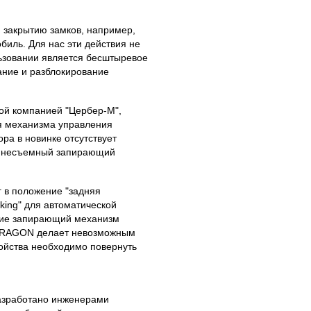
 закрытию замков, например,
иль. Для нас эти действия не
льзовании является бесштыревое
ание и разблокирование
ой компанией "Цербер-М",
ия механизма управления
ра в новинке отсутствует
я несъемный запирающий
г в положение "задняя
king" для автоматической
твие запирающий механизм
 DRAGON делает невозможным
ойства необходимо повернуть
азработано инженерами