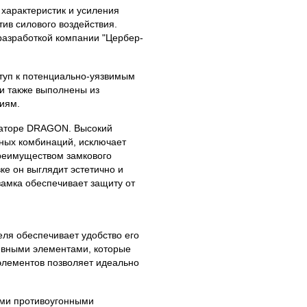
 характеристик и усиления
ив силового воздействия.
разработкой компании "Цербер-
туп к потенциально-уязвимым
и также выполнены из
иям.
раторе DRAGON. Высокий
жных комбинаций, исключает
реимуществом замкового
е он выглядит эстетично и
замка обеспечивает защиту от
ля обеспечивает удобство его
ивными элементами, которые
элементов позволяет идеально
ими противоугонными