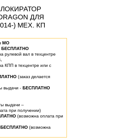
ЛОКИРАТОР
 DRAGON ДЛЯ
014-) МЕХ. КП
и МО
–
БЕСПЛАТНО
 на рулевой вал
в техцентре
.
 на КПП
в техцентре или
с
ПЛАТНО
(заказ делается
ты выдачи -
БЕСПЛАТНО
ты выдачи –
ата при получении)
ПЛАТНО
(возможна оплата при
 БЕСПЛАТНО
(возможна