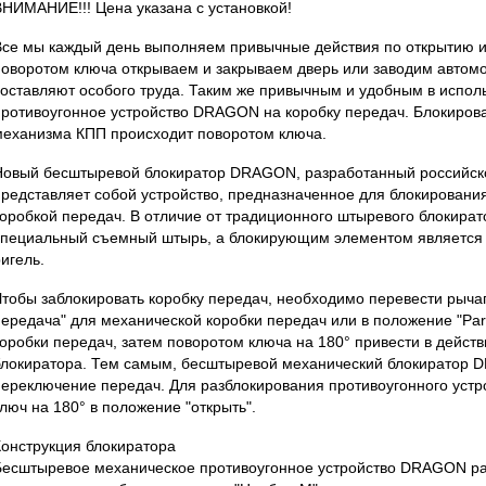
ВНИМАНИЕ!!! Цена указана с установкой!
Все мы каждый день выполняем привычные действия по открытию и
поворотом ключа открываем и закрываем дверь или заводим автомоб
составляют особого труда. Таким же привычным и удобным в испо
противоугонное устройство DRAGON на коробку передач. Блокиров
механизма КПП происходит поворотом ключа.
Новый бесштыревой блокиратор DRAGON, разработанный российск
представляет собой устройство, предназначенное для блокирован
коробкой передач. В отличие от традиционного штыревого блокирато
специальный съемный штырь, а блокирующим элементом являетс
игель.
Чтобы заблокировать коробку передач, необходимо перевести рыча
передача" для механической коробки передач или в положение "Par
коробки передач, затем поворотом ключа на 180° привести в дейс
блокиратора. Тем самым, бесштыревой механический блокиратор
переключение передач. Для разблокирования противоугонного устр
люч на 180° в положение "открыть".
Конструкция блокиратора
Бесштыревое механическое противоугонное устройство DRAGON р