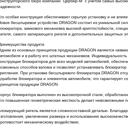
конструкторского бюро компании "Цербер-М" с учетом самых высок
надежности.
Его особая конструкция обеспечивает скрытую установку и не влияе
Новое бесштыревое устройство DRAGON состоит из уникальной сил
блокиратора, замкового механизма высокой криптостойкости, спец
ригеля, самого запирающего ригеля и дополнительных защитных э
Преимущества продукта
Одним из основных принципов продукции DRAGON является невмеш
автомобиля и в работу его штатных механизмов. Индивидуальность
конструкции блокираторов для всех моделей автомобилей, обеспеч
возможных способов взлома и позволяет устанавливать блокиратор
крепления. При установке бесштыревого блокиратора DRAGON отсу
доработке блокиратора и элементов автомобиля, что гарантирует с
принципов продукции DRAGON.
Корпус блокиратора выполнен из высокопрочной стали, обработанн
Его повышенная геометрическая жесткость делает невозможными п
Блокирующий ригель является сложносоставной деталью. Благодар
изготовления, увеличению размера и использованию высококачеств
противостоит механическому воздействию.