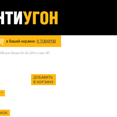
в Вашей корзине:
0
ТОВАРОВ
N для Datsun On-Do (2014-) мех. КП
ДОБАВИТЬ
В КОРЗИНУ
 *
ОНОК