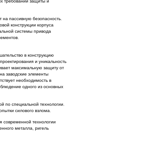
их требований защиты и
т на пассивную безопасность.
овой конструкции корпуса
иальной системы привода
лементов.
ательство в конструкцию
 проектирования и уникальность
ивает максимальную защиту от
 на заводские элементы
тствует необходимость в
облюдение одного из основных
ой по специальной технологии.
опытки силового взлома.
я современной технологии
енного металла, ригель