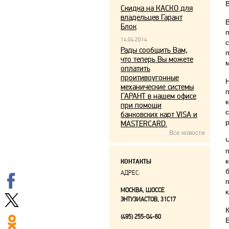
Скидка на КАСКО для
владельцев Гарант
Блок
14.04.2014
Рады сообщить Вам,
что теперь Вы можете
оплатить
проитивоугонные
механические системы
ГАРАНТ в нашем офисе
при помощи
банковских карт VISA и
р
MASTERCARD.
Все новости
КОНТАКТЫ
АДРЕС:
МОСКВА, ШОССЕ
к
ЭНТУЗИАСТОВ, 31С17
(495) 255-04-60