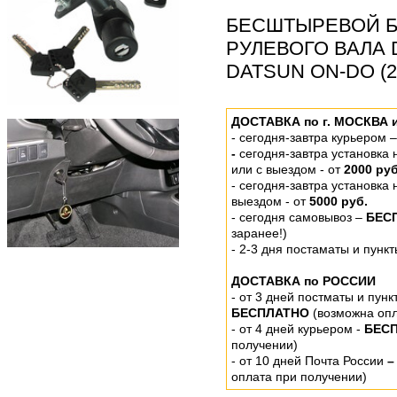
БЕСШТЫРЕВОЙ Б
РУЛЕВОГО ВАЛА
DATSUN ON-DO (2
ДОСТАВКА по г. МОСКВА 
-
сегодня-завтра курьером 
-
сегодня-завтра установка
или
с выездом - от
2000 руб
- сегодня-завтра установка
выездом
- от
5000 руб.
-
сегодня самовывоз –
БЕС
заранее!)
- 2-3 дня постаматы и пунк
ДОСТАВКА по РОССИИ
-
от 3 дней постматы и пунк
БЕСПЛАТНО
(возможна опл
- от 4 дней курьером -
БЕС
получении)
- от 10 дней Почта России
–
оплата при получении)