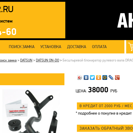
R
.RU
систем
4-60
ПОИСК ЗАМКА
УСТАНОВКА
ДОСТАВКА
ОПЛАТА
оиск замка
>
DATSUN
>
DATSUN ON-DO
>
Бесштыревой блокиратор рулевого вала DRAGO
38000
ЦЕНА:
РУБ
В КРЕДИТ ОТ 2000
РУБ
/ МЕС.
*
подробнее о покупке в кредит
ЗАКАЗАТЬ ОБРАТНЫЙ ЗВ