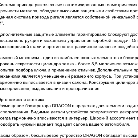
Система привода ригеля за счет оптимизированных геометрических
прочности металла, обладает высокими защитными свойствами прот
Данная система привода ригеля является собственной уникальной 
".
Дополнительные защитные элементы гарантировано блокируют дос
местам конструкции и механизма управления коробкой передач. Он
высокопрочной стали и противостоят различным силовым воздейств
Замковый механизм - один из наиболее важных элементов в блоки
уровень секретности цилиндра замка - более 3,5 миллионов возмо
попытки подбора ключа и применение отмычек. Дополнительным п
механизма является уменьшенный размер его корпуса. При установк
гармонично выписывается в дизайн салона. Конструкция цилиндра 
высверливания, выдавливания и проворачивания.
Эргономика и эстетика
Размещение блокиратора DRAGON в пределах досягаемости водите
использования. Видимые детали устройства оформляются декорат
всегда гармонично вписываются в интерьер. Широкий ассортимент 
подобрать нужный вариант под цвет салона вашего автомобиля.
Таким образом, бесштыревое устройство DRAGON обладает высок