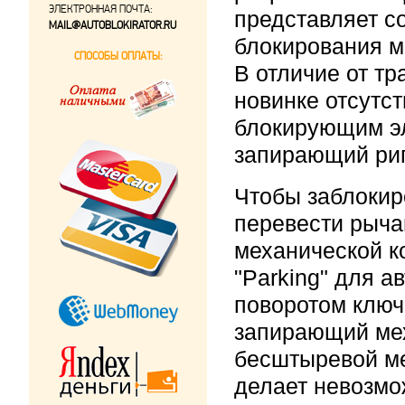
ЭЛЕКТРОННАЯ ПОЧТА:
представляет с
MAIL@AUTOBLOKIRATOR.RU
блокирования м
СПОСОБЫ ОПЛАТЫ:
В отличие от т
новинке отсутс
блокирующим э
запирающий риг
Чтобы заблокир
перевести рыча
механической к
"Parking" для а
поворотом ключ
запирающий мех
бесштыревой м
делает невозмо