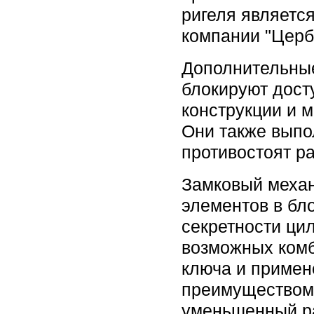
ригеля являетс
компании "Церб
Дополнительны
блокируют дост
конструкции и 
Они также выпо
противостоят р
Замковый механ
элементов в бл
секретности ци
возможных комб
ключа и примен
преимуществом 
уменьшенный ра