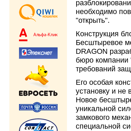
разблокировани
необходимо пов
"открыть".
Конструкция бл
Бесштыревое ме
DRAGON разраб
бюро компании 
требований защ
Его особая кон
установку и не 
Новое бесштыре
уникальной сил
замкового меха
специальной си