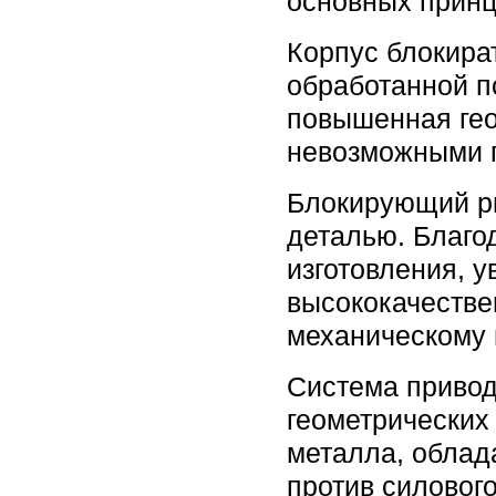
основных прин
Корпус блокира
обработанной п
повышенная гео
невозможными п
Блокирующий ри
деталью. Благо
изготовления, 
высококачестве
механическому 
Система привод
геометрических
металла, облад
против силовог