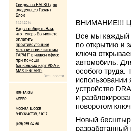
Скидка на КАСКО для
владельцев Гарант
Блок
ВНИМАНИЕ!!! Це
14.04.2014
Рады сообщить Вам,
что теперь Вы можете
Все мы каждый
оплатить
по открытию и 
проитивоугонные
механические системы
ключа открывае
ГАРАНТ в нашем офисе
при помощи
автомобиль. Дл
банковских карт VISA и
особого труда.
MASTERCARD.
Все новости
использовании 
устройство DRA
КОНТАКТЫ
и разблокирова
АДРЕС:
поворотом ключ
МОСКВА, ШОССЕ
ЭНТУЗИАСТОВ, 31С17
Новый бесштыр
(495) 255-04-60
разработанный 