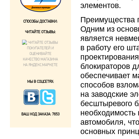
элементов.
Преимущества 
СПОСОБЫ ДОСТАВКИ:
Одним из осно
ЧИТАЙТЕ ОТЗЫВЫ:
является невме
в работу его ш
проектирования
блокираторов д
обеспечивает м
МЫ В СОЦСЕТЯХ:
способов взлом
на заводские э
бесштыревого б
необходимость 
ВАШ КОД ЗАКАЗА:
7653
автомобиля, чт
основных прин