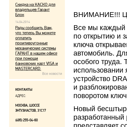
Скидка на КАСКО для
владельцев Гарант
ВНИМАНИЕ!!! Це
Блок
14.04.2014
Все мы каждый
Рады сообщить Вам,
что теперь Вы можете
по открытию и 
оплатить
проитивоугонные
ключа открывае
механические системы
автомобиль. Дл
ГАРАНТ в нашем офисе
при помощи
особого труда.
банковских карт VISA и
MASTERCARD.
использовании 
Все новости
устройство DRA
и разблокирова
КОНТАКТЫ
поворотом ключ
АДРЕС:
МОСКВА, ШОССЕ
Новый бесштыр
ЭНТУЗИАСТОВ, 31С17
разработанный 
(495) 255-04-60
представляет с