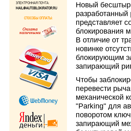
ЭЛЕКТРОННАЯ ПОЧТА:
Новый бесштыр
MAIL@AUTOBLOKIRATOR.RU
разработанный 
СПОСОБЫ ОПЛАТЫ:
представляет с
блокирования м
В отличие от т
новинке отсутс
блокирующим э
запирающий риг
Чтобы заблокир
перевести рыча
механической к
"Parking" для а
поворотом ключ
запирающий мех