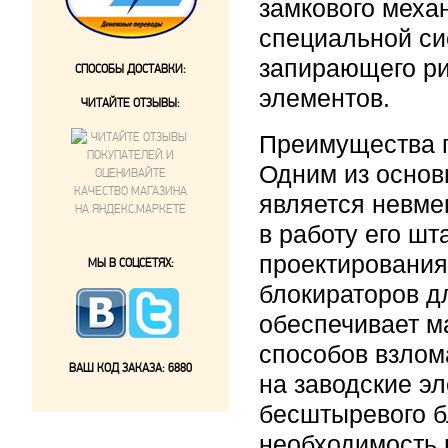
замкового меха
специальной си
запирающего ри
СПОСОБЫ ДОСТАВКИ:
элементов.
ЧИТАЙТЕ ОТЗЫВЫ:
Преимущества 
Одним из осно
является невме
в работу его ш
проектирования
МЫ В СОЦСЕТЯХ:
блокираторов д
обеспечивает м
способов взлом
ВАШ КОД ЗАКАЗА:
6880
на заводские э
бесштыревого б
необходимость 