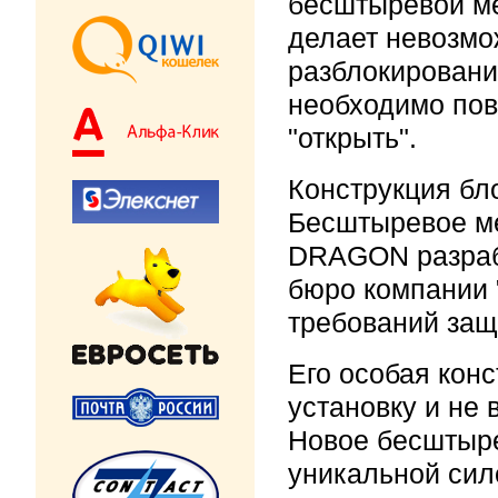
бесштыревой м
делает невозмо
разблокировани
необходимо пов
"открыть".
Конструкция бл
Бесштыревое ме
DRAGON разраб
бюро компании 
требований защ
Его особая кон
установку и не 
Новое бесштыре
уникальной сил