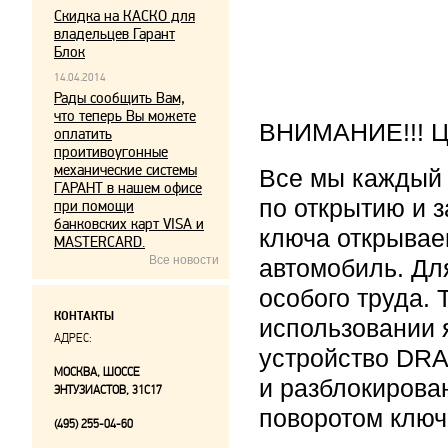
Скидка на КАСКО для
владельцев Гарант
Блок
14.04.2014
Рады сообщить Вам,
что теперь Вы можете
ВНИМАНИЕ!!! Це
оплатить
проитивоугонные
механические системы
Все мы каждый
ГАРАНТ в нашем офисе
по открытию и 
при помощи
банковских карт VISA и
ключа открывае
MASTERCARD.
Все новости
автомобиль. Дл
особого труда.
КОНТАКТЫ
использовании 
АДРЕС:
устройство DRA
МОСКВА, ШОССЕ
и разблокирова
ЭНТУЗИАСТОВ, 31С17
поворотом ключ
(495) 255-04-60