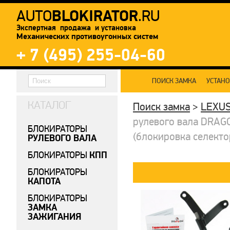
BLOKIRATOR
AUTO
.RU
Экспертная продажа и установка
Механических противоугонных систем
+ 7 (495) 255-04-60
ПОИСК ЗАМКА
УСТАН
КАТАЛОГ
Поиск замка
>
LEXU
рулевого вала DRAGON
БЛОКИРАТОРЫ
(блокировка селекто
РУЛЕВОГО ВАЛА
КПП
БЛОКИРАТОРЫ
БЛОКИРАТОРЫ
КАПОТА
БЛОКИРАТОРЫ
ЗАМКА
ЗАЖИГАНИЯ