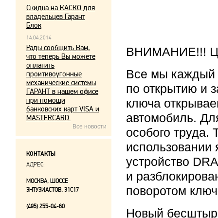
Скидка на КАСКО для
владельцев Гарант
Блок
14.04.2014
Рады сообщить Вам,
ВНИМАНИЕ!!! Це
что теперь Вы можете
оплатить
Все мы каждый
проитивоугонные
механические системы
по открытию и 
ГАРАНТ в нашем офисе
при помощи
ключа открывае
банковских карт VISA и
автомобиль. Дл
MASTERCARD.
Все новости
особого труда.
использовании 
КОНТАКТЫ
устройство DRA
АДРЕС:
и разблокирова
МОСКВА, ШОССЕ
поворотом ключ
ЭНТУЗИАСТОВ, 31С17
(495) 255-04-60
Новый бесштыр