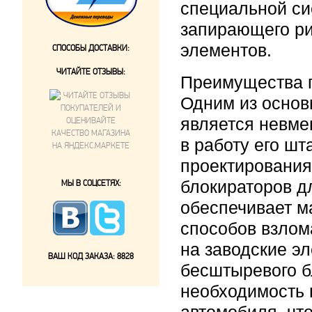
специальной си
запирающего ри
элементов.
СПОСОБЫ ДОСТАВКИ:
ЧИТАЙТЕ ОТЗЫВЫ:
Преимущества 
Одним из осно
является невме
в работу его ш
проектирования
блокираторов д
МЫ В СОЦСЕТЯХ:
обеспечивает м
способов взлом
на заводские э
ВАШ КОД ЗАКАЗА:
8828
бесштыревого б
необходимость 