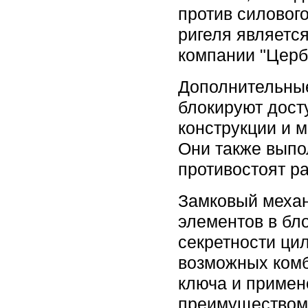
против силовог
ригеля являетс
компании "Церб
Дополнительны
блокируют дост
конструкции и 
Они также выпо
противостоят р
Замковый механ
элементов в бл
секретности ци
возможных комб
ключа и примен
преимуществом 