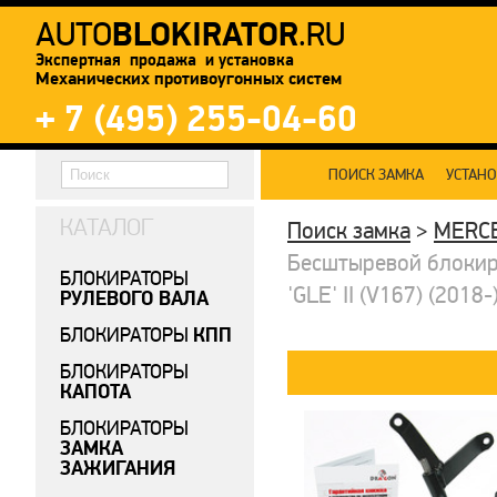
BLOKIRATOR
AUTO
.RU
Экспертная продажа и установка
Механических противоугонных систем
+ 7 (495) 255-04-60
ПОИСК ЗАМКА
УСТАН
КАТАЛОГ
Поиск замка
>
MERC
Бесштыревой блокир
БЛОКИРАТОРЫ
'GLE' II (V167) (2018
РУЛЕВОГО ВАЛА
КПП
БЛОКИРАТОРЫ
БЛОКИРАТОРЫ
КАПОТА
БЛОКИРАТОРЫ
ЗАМКА
ЗАЖИГАНИЯ