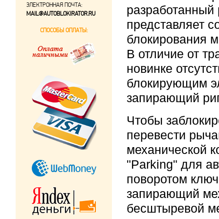
ЭЛЕКТРОННАЯ ПОЧТА:
разработанный 
MAIL@AUTOBLOKIRATOR.RU
представляет с
СПОСОБЫ ОПЛАТЫ:
блокирования м
В отличие от т
новинке отсутс
блокирующим э
запирающий риг
Чтобы заблокир
перевести рыча
механической к
"Parking" для а
поворотом ключ
запирающий мех
бесштыревой м