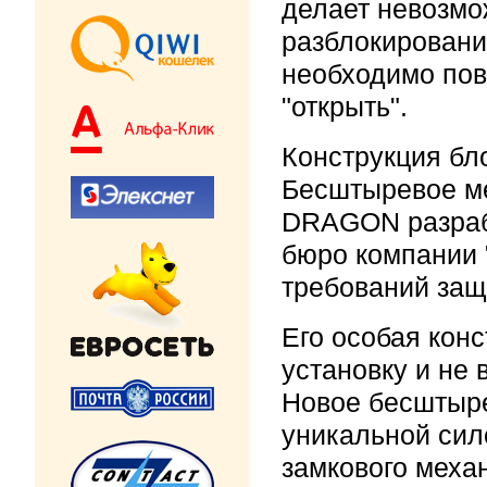
делает невозмо
разблокировани
необходимо пов
"открыть".
Конструкция бл
Бесштыревое ме
DRAGON разраб
бюро компании 
требований защ
Его особая кон
установку и не 
Новое бесштыре
уникальной сил
замкового меха