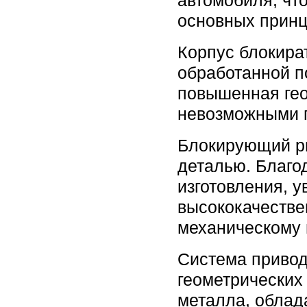
автомобиля, чт
основных прин
Корпус блокира
обработанной п
повышенная гео
невозможными п
Блокирующий ри
деталью. Благо
изготовления, 
высококачестве
механическому 
Система привод
геометрических
металла, облад