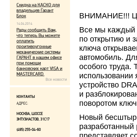
Скидка на КАСКО для
владельцев Гарант
ВНИМАНИЕ!!! Це
Блок
14.04.2014
Все мы каждый
Рады сообщить Вам,
что теперь Вы можете
по открытию и 
оплатить
проитивоугонные
ключа открывае
механические системы
автомобиль. Дл
ГАРАНТ в нашем офисе
при помощи
особого труда.
банковских карт VISA и
MASTERCARD.
использовании 
Все новости
устройство DRA
и разблокирова
КОНТАКТЫ
поворотом ключ
АДРЕС:
МОСКВА, ШОССЕ
Новый бесштыр
ЭНТУЗИАСТОВ, 31С17
разработанный 
(495) 255-04-60
представляет с