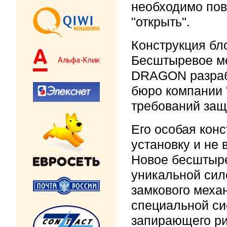
необходимо пов
"открыть".
Конструкция бл
Бесштыревое ме
DRAGON разраб
бюро компании 
требований защ
Его особая кон
установку и не 
Новое бесштыре
уникальной сил
замкового меха
специальной си
запирающего ри