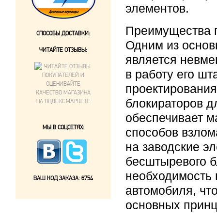
элементов.
Преимущества 
СПОСОБЫ ДОСТАВКИ:
Одним из осно
ЧИТАЙТЕ ОТЗЫВЫ:
является невме
в работу его ш
проектирования
блокираторов д
обеспечивает м
МЫ В СОЦСЕТЯХ:
способов взлом
на заводские э
бесштыревого б
необходимость 
ВАШ КОД ЗАКАЗА:
6754
автомобиля, чт
основных прин