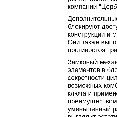
компании "Церб
Дополнительны
блокируют дост
конструкции и 
Они также выпо
противостоят р
Замковый механ
элементов в бл
секретности ци
возможных комб
ключа и примен
преимуществом 
уменьшенный ра
выглядит эстет