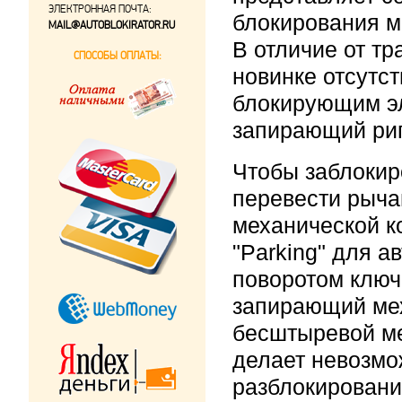
ЭЛЕКТРОННАЯ ПОЧТА:
блокирования м
MAIL@AUTOBLOKIRATOR.RU
В отличие от т
СПОСОБЫ ОПЛАТЫ:
новинке отсутс
блокирующим э
запирающий риг
Чтобы заблокир
перевести рыча
механической к
"Parking" для а
поворотом ключ
запирающий мех
бесштыревой м
делает невозмо
разблокировани