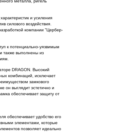
енного металла, ригель
 характеристик и усиления
ив силового воздействия.
разработкой компании "Цербер-
туп к потенциально-уязвимым
и также выполнены из
иям.
раторе DRAGON. Высокий
жных комбинаций, исключает
реимуществом замкового
е он выглядит эстетично и
замка обеспечивает защиту от
ля обеспечивает удобство его
ивными элементами, которые
элементов позволяет идеально