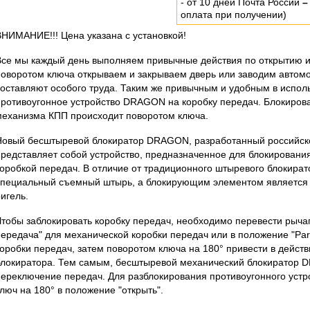
- от 10 дней Почта России
–
оплата при получении)
ВНИМАНИЕ!!! Цена указана с установкой!
Все мы каждый день выполняем привычные действия по открытию и
поворотом ключа открываем и закрываем дверь или заводим автомоб
составляют особого труда. Таким же привычным и удобным в испо
противоугонное устройство DRAGON на коробку передач. Блокиров
механизма КПП происходит поворотом ключа.
Новый бесштыревой блокиратор DRAGON, разработанный российск
представляет собой устройство, предназначенное для блокирован
коробкой передач. В отличие от традиционного штыревого блокирато
специальный съемный штырь, а блокирующим элементом являетс
игель.
Чтобы заблокировать коробку передач, необходимо перевести рыча
передача" для механической коробки передач или в положение "Par
коробки передач, затем поворотом ключа на 180° привести в дейс
блокиратора. Тем самым, бесштыревой механический блокиратор
переключение передач. Для разблокирования противоугонного устр
люч на 180° в положение "открыть".