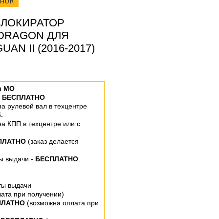
ОНОК
ЛОКИРАТОР
 DRAGON ДЛЯ
AN II (2016-2017)
и МО
–
БЕСПЛАТНО
 на рулевой вал
в техцентре
.
 на КПП
в техцентре или
с
ПЛАТНО
(заказ делается
ты выдачи -
БЕСПЛАТНО
ты выдачи –
ата при получении)
ПЛАТНО
(возможна оплата при