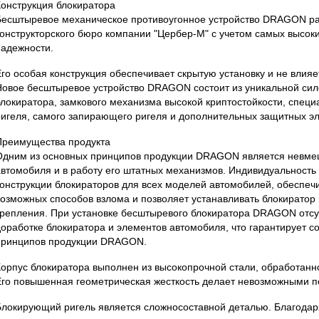
Конструкция блокиратора
Бесштыревое механическое противоугонное устройство DRAGON р
конструкторского бюро компании "Цербер-М" с учетом самых высок
надежности.
Его особая конструкция обеспечивает скрытую установку и не влияе
Новое бесштыревое устройство DRAGON состоит из уникальной сил
блокиратора, замкового механизма высокой криптостойкости, спец
ригеля, самого запирающего ригеля и дополнительных защитных э
Преимущества продукта
Одним из основных принципов продукции DRAGON является невмеш
автомобиля и в работу его штатных механизмов. Индивидуальность
конструкции блокираторов для всех моделей автомобилей, обеспеч
возможных способов взлома и позволяет устанавливать блокиратор
крепления. При установке бесштыревого блокиратора DRAGON отсу
доработке блокиратора и элементов автомобиля, что гарантирует с
принципов продукции DRAGON.
Корпус блокиратора выполнен из высокопрочной стали, обработанн
Его повышенная геометрическая жесткость делает невозможными п
Блокирующий ригель является сложносоставной деталью. Благодар