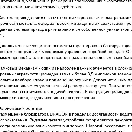
изготовления, увеличению размера и использованию высококачеств
противостоит механическому воздействию.
Система привода ригеля за счет оптимизированных геометрических
прочности металла, обладает высокими защитными свойствами прот
Данная система привода ригеля является собственной уникальной 
".
Дополнительные защитные элементы гарантировано блокируют дос
местам конструкции и механизма управления коробкой передач. Он
высокопрочной стали и противостоят различным силовым воздейств
Замковый механизм - один из наиболее важных элементов в блоки
уровень секретности цилиндра замка - более 3,5 миллионов возмо
попытки подбора ключа и применение отмычек. Дополнительным п
механизма является уменьшенный размер его корпуса. При установк
гармонично выписывается в дизайн салона. Конструкция цилиндра 
высверливания, выдавливания и проворачивания.
Эргономика и эстетика
Размещение блокиратора DRAGON в пределах досягаемости водите
использования. Видимые детали устройства оформляются декорат
всегда гармонично вписываются в интерьер. Широкий ассортимент 
подобрать нужный вариант под цвет салона вашего автомобиля.