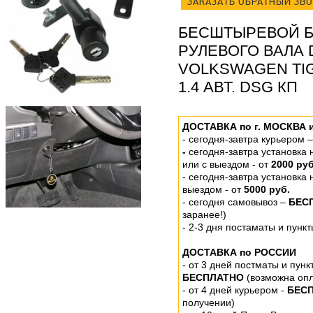
ЗАКАЗАТЬ ОБРАТНЫЙ ЗВ
БЕСШТЫРЕВОЙ Б
РУЛЕВОГО ВАЛА
VOLKSWAGEN TIGU
1.4 АВТ. DSG КП
ДОСТАВКА по г. МОСКВА 
-
сегодня-завтра курьером 
-
сегодня-завтра установка
или
с выездом - от
2000 руб
- сегодня-завтра установка
выездом
- от
5000 руб.
-
сегодня самовывоз –
БЕС
заранее!)
- 2-3 дня постаматы и пунк
ДОСТАВКА по РОССИИ
-
от 3 дней постматы и пунк
БЕСПЛАТНО
(возможна опл
- от 4 дней курьером -
БЕС
получении)