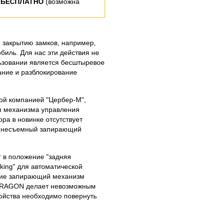
 БЕСПЛАТНО
(возможна
 закрытию замков, например,
иль. Для нас эти действия не
льзовании является бесштыревое
ание и разблокирование
ой компанией "Цербер-М",
ия механизма управления
ра в новинке отсутствует
я несъемный запирающий
г в положение "задняя
king" для автоматической
твие запирающий механизм
 DRAGON делает невозможным
ойства необходимо повернуть