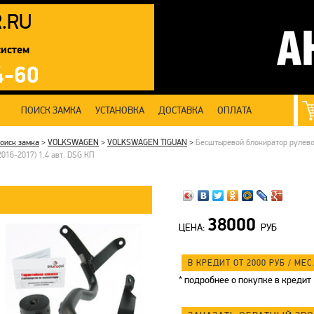
R
.RU
систем
4-60
ПОИСК ЗАМКА
УСТАНОВКА
ДОСТАВКА
ОПЛАТА
оиск замка
>
VOLKSWAGEN
>
VOLKSWAGEN TIGUAN
>
Бесштыревой блокиратор рулевог
2016-2017) 1.4 авт. DSG КП
38000
ЦЕНА:
РУБ
В КРЕДИТ ОТ 2000
РУБ
/ МЕС.
*
подробнее о покупке в кредит