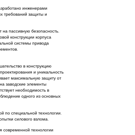
азработано инженерами
их требований защиты и
т на пассивную безопасность.
овой конструкции корпуса
иальной системы привода
лементов.
ательство в конструкцию
 проектирования и уникальность
ивает максимальную защиту от
 на заводские элементы
тствует необходимость в
облюдение одного из основных
ой по специальной технологии.
опытки силового взлома.
я современной технологии