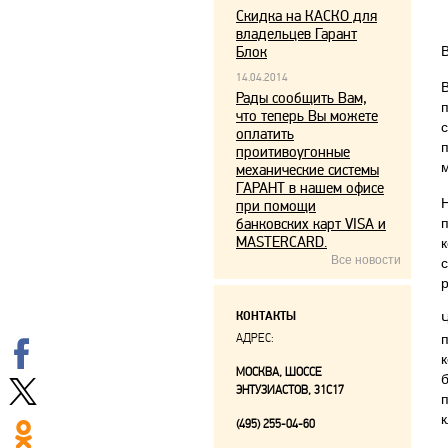
Скидка на КАСКО для
владельцев Гарант
Блок
14.04.2014
Рады сообщить Вам,
что теперь Вы можете
оплатить
проитивоугонные
механические системы
ГАРАНТ в нашем офисе
при помощи
банковских карт VISA и
MASTERCARD.
Все новости
р
КОНТАКТЫ
АДРЕС:
МОСКВА, ШОССЕ
ЭНТУЗИАСТОВ, 31С17
к
(495) 255-04-60