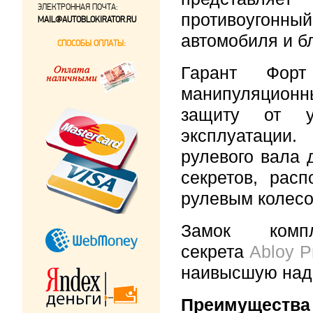
ЭЛЕКТРОННАЯ ПОЧТА:
противоугонный
MAIL@AUTOBLOKIRATOR.RU
автомобиля и б
СПОСОБЫ ОПЛАТЫ:
Гарант Фор
манипуляционн
защиту от у
эксплуатации
рулевого вала 
секретов, рас
рулевым колесо
Замок компл
секрета
Abloy P
наивысшую наде
Преимущества 