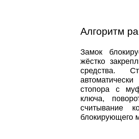
Алгоритм ра
Замок блокир
жёстко закреп
средства. С
автоматическ
стопора с му
ключа, повор
считывание к
блокирующего м