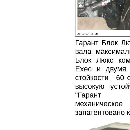
Гарант Блок Лю
вала максимал
Блок Люкс ком
Exec и двумя
стойкости - 60
высокую устой
"Гар
механическ
запатентовано к