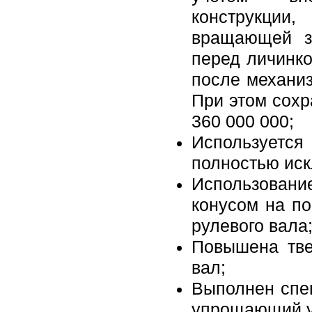
конструкци
вращающей з
перед личинко
после механиз
При этом сохр
360 000 000;
Использует
полностью ис
Использован
конусом на п
рулевого вала
Повышена тве
вал;
Выполнен спе
упрощающий ус