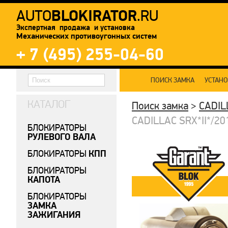
BLOKIRATOR
AUTO
.RU
Экспертная продажа и установка
Механических противоугонных систем
+ 7 (495) 255-04-60
ПОИСК ЗАМКА
УСТАН
КАТАЛОГ
Поиск замка
>
CADIL
CADILLAC SRX*II*/20
БЛОКИРАТОРЫ
РУЛЕВОГО ВАЛА
КПП
БЛОКИРАТОРЫ
БЛОКИРАТОРЫ
КАПОТА
БЛОКИРАТОРЫ
ЗАМКА
ЗАЖИГАНИЯ