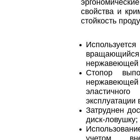
эргономические
свойства и кри
стойкость проду
Используется
вращающийс
нержавеющей к
Стопор выпо
нержавеющей
эластичног
эксплуатации 
Затруднен до
диск-ловушку;
Использовани
учетом вн