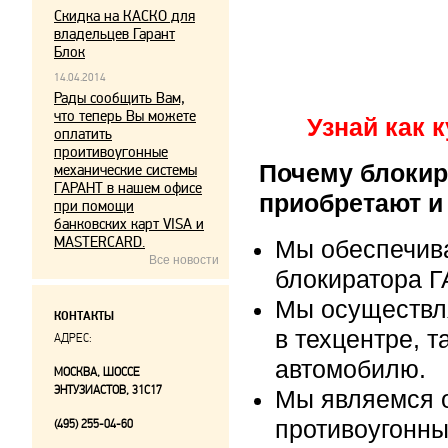
Скидка на КАСКО для
владельцев Гарант
Блок
14.04.2014
Рады сообщить Вам,
что теперь Вы можете
Узнай как 
оплатить
проитивоугонные
Почему блокир
механические системы
ГАРАНТ в нашем офисе
приобретают и
при помощи
банковских карт VISA и
MASTERCARD.
Мы обеспечив
Все новости
блокиратора Г
Мы осуществл
КОНТАКТЫ
в техцентре, т
АДРЕС:
автомобилю.
МОСКВА, ШОССЕ
ЭНТУЗИАСТОВ, 31С17
Мы являемся 
противоугонны
(495) 255-04-60