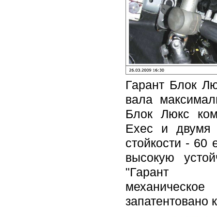
Гарант Блок Лю
вала максимал
Блок Люкс ком
Exec и двумя
стойкости - 60
высокую устой
"Гар
механическ
запатентовано к