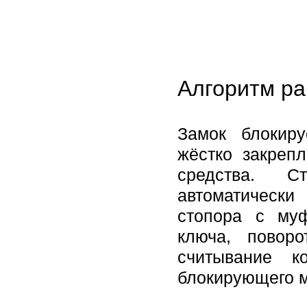
Алгоритм ра
Замок блокир
жёстко закреп
средства. С
автоматическ
стопора с му
ключа, повор
считывание к
блокирующего м