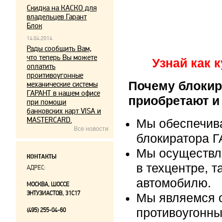
Скидка на КАСКО для
владельцев Гарант
Блок
14.04.2014
Рады сообщить Вам,
что теперь Вы можете
Узнай как 
оплатить
проитивоугонные
Почему блокир
механические системы
ГАРАНТ в нашем офисе
приобретают и
при помощи
банковских карт VISA и
MASTERCARD.
Мы обеспечив
Все новости
блокиратора Г
Мы осуществл
КОНТАКТЫ
в техцентре, т
АДРЕС:
автомобилю.
МОСКВА, ШОССЕ
ЭНТУЗИАСТОВ, 31С17
Мы являемся 
противоугонны
(495) 255-04-60