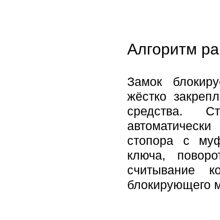
Алгоритм ра
Замок блокир
жёстко закреп
средства. С
автоматическ
стопора с му
ключа, повор
считывание к
блокирующего м