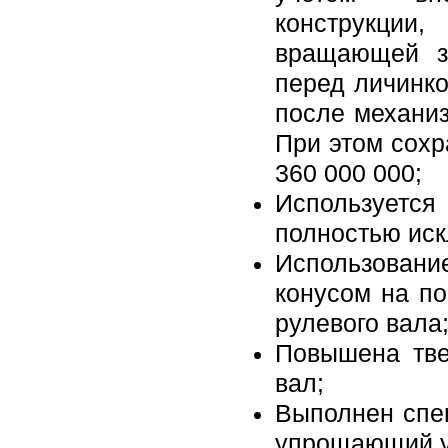
конструкци
вращающей з
перед личинко
после механиз
При этом сохр
360 000 000;
Использует
полностью ис
Использован
конусом на п
рулевого вала
Повышена тве
вал;
Выполнен спе
упрощающий ус