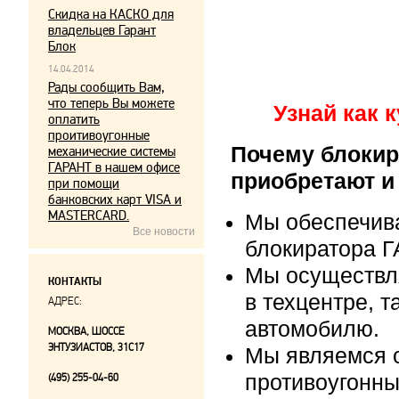
Скидка на КАСКО для
владельцев Гарант
Блок
14.04.2014
Рады сообщить Вам,
что теперь Вы можете
Узнай как 
оплатить
проитивоугонные
Почему блокир
механические системы
ГАРАНТ в нашем офисе
приобретают и
при помощи
банковских карт VISA и
MASTERCARD.
Мы обеспечив
Все новости
блокиратора Г
Мы осуществл
КОНТАКТЫ
в техцентре, т
АДРЕС:
автомобилю.
МОСКВА, ШОССЕ
ЭНТУЗИАСТОВ, 31С17
Мы являемся 
противоугонны
(495) 255-04-60