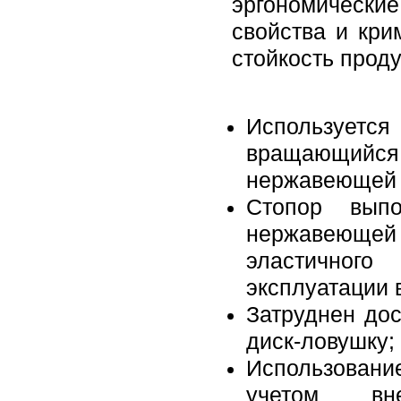
эргономические
свойства и кри
стойкость проду
Используется
вращающийс
нержавеющей к
Стопор выпо
нержавеющей
эластичног
эксплуатации 
Затруднен до
диск-ловушку;
Использовани
учетом вн