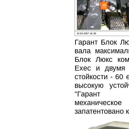
Гарант Блок Лю
вала максимал
Блок Люкс ком
Exec и двумя
стойкости - 60
высокую устой
"Гар
механическ
запатентовано к