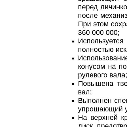
перед личинко
после механиз
При этом сохр
360 000 000;
Использует
полностью ис
Использован
конусом на п
рулевого вала
Повышена тве
вал;
Выполнен спе
упрощающий ус
На верхней к
диск, предот