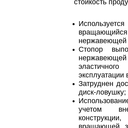
стойкость проду
Используется
вращающийс
нержавеющей к
Стопор выпо
нержавеющей
эластичног
эксплуатации 
Затруднен до
диск-ловушку;
Использовани
учетом вн
конструкци
вращающей з