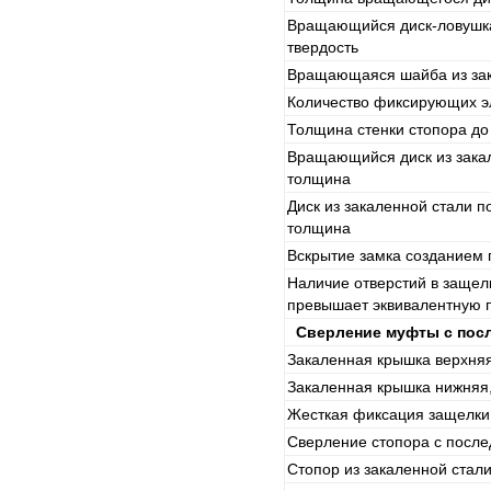
Вращающийся диск-ловушка
твердость
Вращающаяся шайба из зак
Количество фиксирующих э
Толщина стенки стопора д
Вращающийся диск из закал
толщина
Диск из закаленной стали п
толщина
Вскрытие замка созданием 
Наличие отверстий в защел
превышает эквивалентную 
Сверление муфты с пос
Закаленная крышка верхняя
Закаленная крышка нижняя
Жесткая фиксация защелки
Сверление стопора с посл
Стопор из закаленной стал