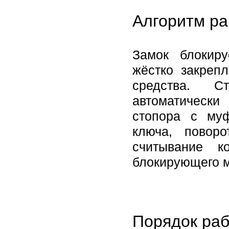
Алгоритм ра
Замок блокир
жёстко закреп
средства. С
автоматическ
стопора с му
ключа, повор
считывание к
блокирующего м
Порядок раб