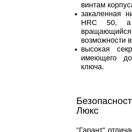
винтам корпус
закаленная н
HRC 50, а 
вращающийся 
возможности 
высокая секр
имеющего до
ключа.
Безопаснос
Люкс
"Гарант" отлич