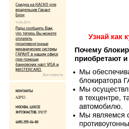
Скидка на КАСКО для
владельцев Гарант
Блок
14.04.2014
Рады сообщить Вам,
что теперь Вы можете
Узнай как 
оплатить
проитивоугонные
Почему блокир
механические системы
ГАРАНТ в нашем офисе
приобретают и
при помощи
банковских карт VISA и
MASTERCARD.
Мы обеспечив
Все новости
блокиратора Г
Мы осуществл
КОНТАКТЫ
в техцентре, т
АДРЕС:
автомобилю.
МОСКВА, ШОССЕ
ЭНТУЗИАСТОВ, 31С17
Мы являемся 
противоугонны
(495) 255-04-60