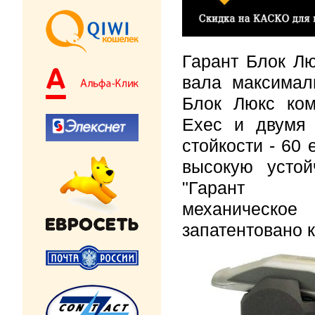
Гарант Блок Лю
вала максимал
Блок Люкс ком
Exec и двумя
стойкости - 60
высокую устой
"Гар
механическ
запатентовано к