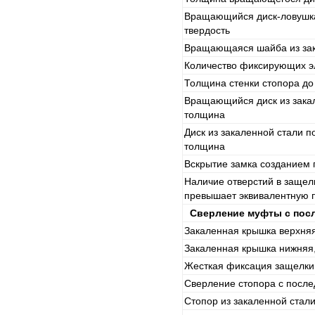
Вращающийся диск-ловушка
твердость
Вращающаяся шайба из зак
Количество фиксирующих э
Толщина стенки стопора д
Вращающийся диск из закал
толщина
Диск из закаленной стали п
толщина
Вскрытие замка созданием 
Наличие отверстий в защел
превышает эквивалентную 
Сверление муфты с пос
Закаленная крышка верхняя
Закаленная крышка нижняя
Жесткая фиксация защелки
Сверление стопора с посл
Стопор из закаленной стал