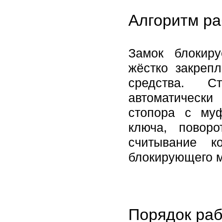
Алгоритм ра
Замок блокир
жёстко закреп
средства. С
автоматическ
стопора с му
ключа, повор
считывание к
блокирующего м
Порядок раб