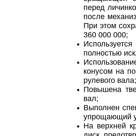
перед личинко
после механиз
При этом сохр
360 000 000;
Использует
полностью ис
Использован
конусом на п
рулевого вала
Повышена тве
вал;
Выполнен спе
упрощающий ус
На верхней к
диск, предот