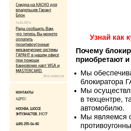
Скидка на КАСКО для
владельцев Гарант
Блок
14.04.2014
Рады сообщить Вам,
что теперь Вы можете
Узнай как 
оплатить
проитивоугонные
Почему блокир
механические системы
ГАРАНТ в нашем офисе
приобретают и
при помощи
банковских карт VISA и
MASTERCARD.
Мы обеспечив
Все новости
блокиратора Г
Мы осуществл
КОНТАКТЫ
в техцентре, т
АДРЕС:
автомобилю.
МОСКВА, ШОССЕ
ЭНТУЗИАСТОВ, 31С17
Мы являемся 
противоугонны
(495) 255-04-60