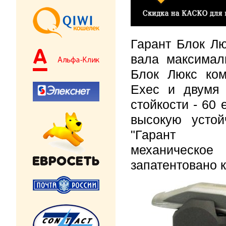
Гарант Блок Лю
вала максимал
Блок Люкс ком
Exec и двумя
стойкости - 60
высокую устой
"Гар
механическ
запатентовано к