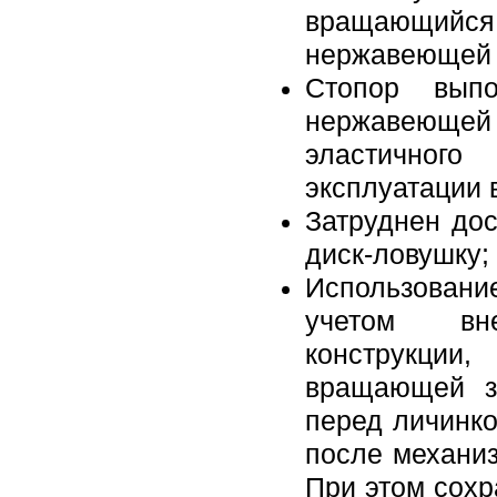
вращающийс
нержавеющей к
Стопор выпо
нержавеющей
эластичног
эксплуатации 
Затруднен до
диск-ловушку;
Использовани
учетом вн
конструкци
вращающей з
перед личинко
после механиз
При этом сохр