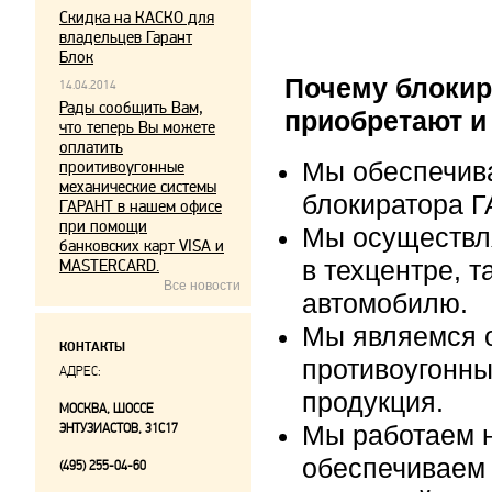
Скидка на КАСКО для
владельцев Гарант
Блок
Почему блокир
14.04.2014
Рады сообщить Вам,
приобретают и
что теперь Вы можете
оплатить
проитивоугонные
Мы обеспечив
механические системы
блокиратора Г
ГАРАНТ в нашем офисе
при помощи
Мы осуществл
банковских карт VISA и
MASTERCARD.
в техцентре, т
Все новости
автомобилю.
Мы являемся 
КОНТАКТЫ
противоугонны
АДРЕС:
продукция.
МОСКВА, ШОССЕ
ЭНТУЗИАСТОВ, 31С17
Мы работаем н
обеспечиваем 
(495) 255-04-60