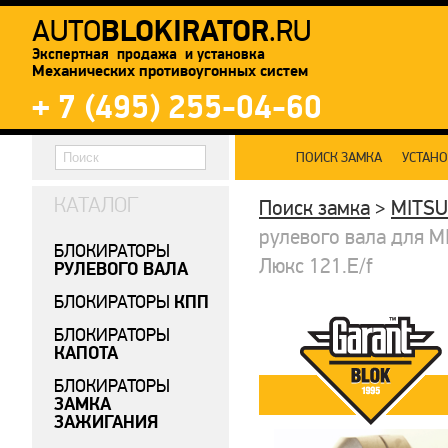
BLOKIRATOR
AUTO
.RU
Экспертная продажа и установка
Механических противоугонных систем
+ 7 (495) 255-04-60
ПОИСК ЗАМКА
УСТАН
КАТАЛОГ
Поиск замка
>
MITSU
рулевого вала для M
БЛОКИРАТОРЫ
Люкс 121.E/f
РУЛЕВОГО ВАЛА
КПП
БЛОКИРАТОРЫ
БЛОКИРАТОРЫ
КАПОТА
БЛОКИРАТОРЫ
ЗАМКА
ЗАЖИГАНИЯ