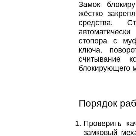
Замок блокир
жёстко закреп
средства. С
автоматическ
стопора с му
ключа, повор
считывание к
блокирующего м
Порядок раб
Проверить ка
замковый мех