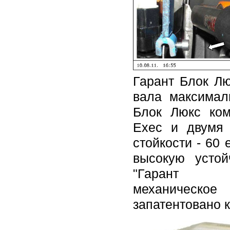
Гарант Блок Лю
вала максимал
Блок Люкс ком
Exec и двумя
стойкости - 60
высокую устой
"Гар
механическ
запатентовано к