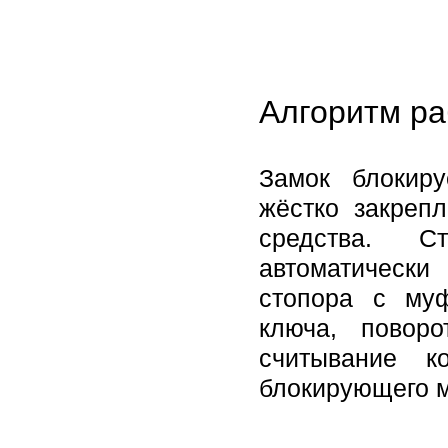
Алгоритм ра
Замок блокир
жёстко закреп
средства. С
автоматическ
стопора с му
ключа, повор
считывание к
блокирующего м