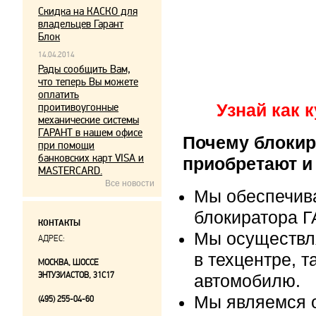
Скидка на КАСКО для
владельцев Гарант
Блок
14.04.2014
Рады сообщить Вам,
что теперь Вы можете
оплатить
проитивоугонные
Узнай как 
механические системы
ГАРАНТ в нашем офисе
Почему блокир
при помощи
банковских карт VISA и
приобретают и
MASTERCARD.
Все новости
Мы обеспечив
блокиратора Г
КОНТАКТЫ
Мы осуществл
АДРЕС:
в техцентре, т
МОСКВА, ШОССЕ
ЭНТУЗИАСТОВ, 31С17
автомобилю.
Мы являемся 
(495) 255-04-60