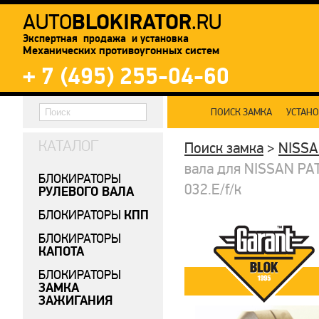
BLOKIRATOR
AUTO
.RU
Экспертная продажа и установка
Механических противоугонных систем
+ 7 (495) 255-04-60
ПОИСК ЗАМКА
УСТАН
КАТАЛОГ
Поиск замка
>
NISS
вала для NISSAN PAT
БЛОКИРАТОРЫ
032.E/f/k
РУЛЕВОГО ВАЛА
КПП
БЛОКИРАТОРЫ
БЛОКИРАТОРЫ
КАПОТА
БЛОКИРАТОРЫ
ЗАМКА
ЗАЖИГАНИЯ