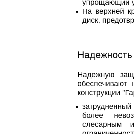
упрощающий ус
На верхней к
диск, предот
Надежность 
Надежную защ
обеспечивают 
конструкции "Га
затрудненный
более нево
слесарным и
ограниченност