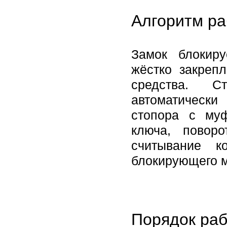
Алгоритм ра
Замок блокир
жёстко закреп
средства. С
автоматическ
стопора с му
ключа, повор
считывание к
блокирующего м
Порядок раб