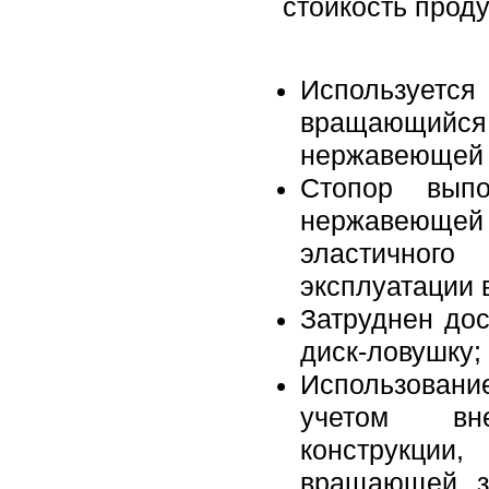
стойкость проду
Используется
вращающийс
нержавеющей к
Стопор выпо
нержавеющей
эластичног
эксплуатации 
Затруднен до
диск-ловушку;
Использовани
учетом вн
конструкци
вращающей з