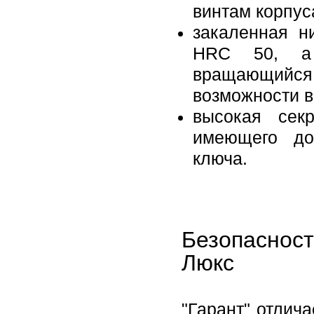
винтам корпус
закаленная н
HRC 50, а 
вращающийся 
возможности 
высокая секр
имеющего до
ключа.
Безопаснос
Люкс
"Гарант" отлич