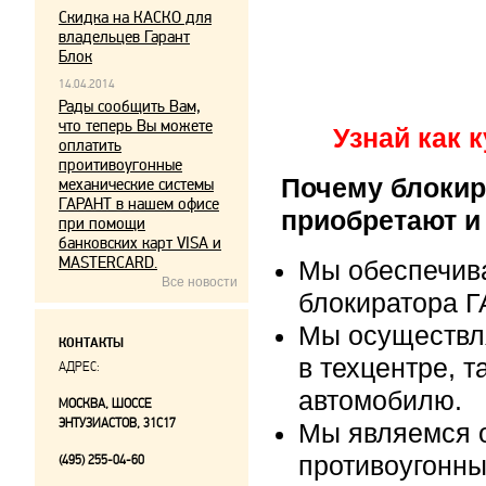
Скидка на КАСКО для
владельцев Гарант
Блок
14.04.2014
Рады сообщить Вам,
что теперь Вы можете
Узнай как 
оплатить
проитивоугонные
Почему блокир
механические системы
ГАРАНТ в нашем офисе
приобретают и
при помощи
банковских карт VISA и
MASTERCARD.
Мы обеспечив
Все новости
блокиратора Г
Мы осуществл
КОНТАКТЫ
в техцентре, т
АДРЕС:
автомобилю.
МОСКВА, ШОССЕ
ЭНТУЗИАСТОВ, 31С17
Мы являемся 
противоугонны
(495) 255-04-60