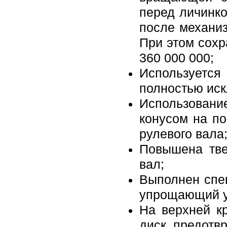
перед личинко
после механиз
При этом сохр
360 000 000;
Использует
полностью ис
Использован
конусом на п
рулевого вала
Повышена тве
вал;
Выполнен спе
упрощающий ус
На верхней к
диск, предот