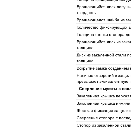
Вращающийся диск-ловушка
твердость
Вращающаяся шайба из зак
Количество фиксирующих э
Толщина стенки стопора д
Вращающийся диск из закал
толщина
Диск из закаленной стали п
толщина
Вскрытие замка созданием 
Наличие отверстий в защел
превышает эквивалентную 
Сверление муфты с пос
Закаленная крышка верхняя
Закаленная крышка нижняя
Жесткая фиксация защелки
Сверление стопора с посл
Стопор из закаленной стал