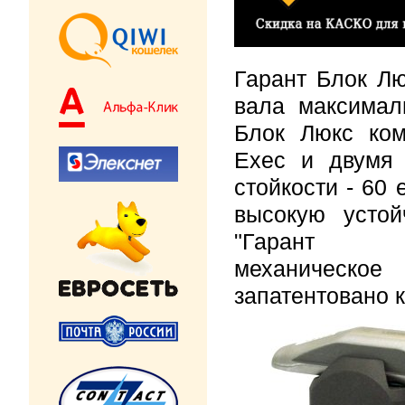
Гарант Блок Лю
вала максимал
Блок Люкс ком
Exec и двумя
стойкости - 60
высокую устой
"Гар
механическ
запатентовано к