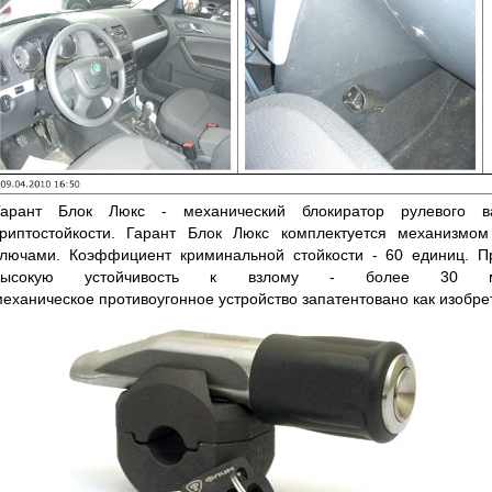
Гарант Блок Люкс - механический блокиратор рулевого 
криптостойкости. Гарант Блок Люкс комплектуется механизмо
ключами. Коэффициент криминальной стойкости - 60 единиц. П
высокую устойчивость к взлому - более 30 м
механическое противоугонное устройство запатентовано как изобре