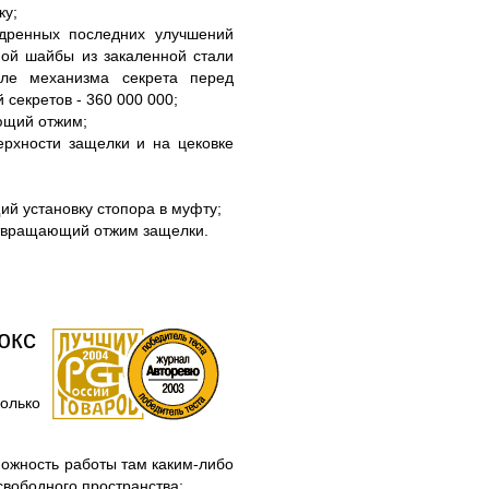
ку;
едренных последних улучшений
ой шайбы из закаленной стали
сле механизма секрета перед
 секретов - 360 000 000;
ющий отжим;
ерхности защелки и на цековке
й установку стопора в муфту;
отвращающий отжим защелки.
юкс
олько
можность работы там каким-либо
свободного пространства;