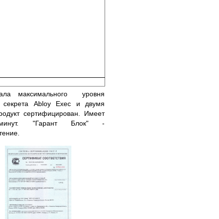
вала максимального уровня
м секрета Abloy Exec и двумя
родукт сертифицирован. Имеет
инут. "Гарант Блок" -
тение.