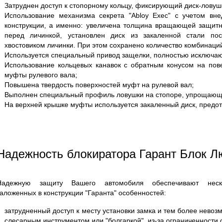
Затруднен доступ к стопорному кольцу, фиксирующий диск-ловуш
Использование механизма секрета "Abloy Exec" с учетом вн
конструкции, а именно: увеличена толщина вращающей защитн
перед личинкой, установлен диск из закаленной стали по
хвостовиком личинки. При этом сохранено количество комбинаций
Используется специальный привод защелки, полностью исключа
Использование кольцевых канавок с обратным конусом на пов
муфты рулевого вала;
Повышена твердость поверхностей муфт на рулевой вал;
Выполнен специальный профиль ловушки на стопоре, упрощающи
На верхней крышке муфты используется закаленный диск, пред
Надежность блокиратора Гарант Блок Л
Надежную защиту Вашего автомобиля обеспечивают неск
заложенных в конструкции "Гаранта" особенностей:
затрудненный доступ к месту установки замка и тем более невоз
слесарным инструментом или "болгаркой", из-за ограниченности 