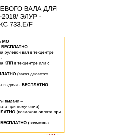
ЕВОГО ВАЛА ДЛЯ
-2018/ ЭЛУР -
С 733.E/F
и МО
–
БЕСПЛАТНО
 на рулевой вал
в техцентре
.
 на КПП
в техцентре или
с
ПЛАТНО
(заказ делается
ты выдачи -
БЕСПЛАТНО
ты выдачи –
ата при получении)
ПЛАТНО
(возможна оплата при
 БЕСПЛАТНО
(возможна