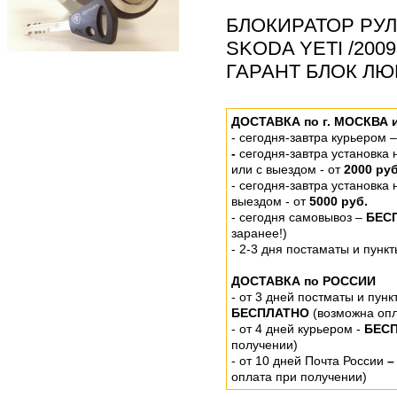
БЛОКИРАТОР РУЛ
SKODA YETI /2009
ГАРАНТ БЛОК ЛЮК
ДОСТАВКА по г. МОСКВА 
-
сегодня-завтра курьером 
-
сегодня-завтра установка
или
с выездом - от
2000 руб
- сегодня-завтра установка
выездом
- от
5000 руб.
-
сегодня самовывоз –
БЕС
заранее!)
- 2-3 дня постаматы и пунк
ДОСТАВКА по РОССИИ
-
от 3 дней постматы и пунк
БЕСПЛАТНО
(возможна опл
- от 4 дней курьером -
БЕС
получении)
- от 10 дней Почта России
–
оплата при получении)