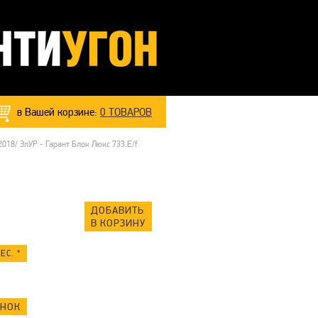
в Вашей корзине:
0
ТОВАРОВ
018/ ЭлУР - Гарант Блок Люкс 733.E/f
ДОБАВИТЬ
В КОРЗИНУ
ЕС. *
ОНОК