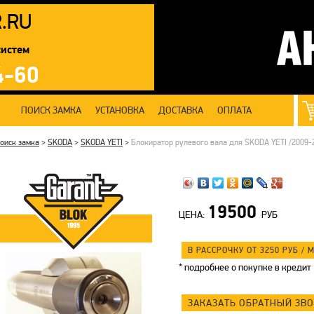
R
.RU
систем
4-60
ПОИСК ЗАМКА
УСТАНОВКА
ДОСТАВКА
ОПЛАТА
оиск замка
>
SKODA
>
SKODA YETI
>
Блокиратор рулевого вала для SKODA YETI /2009-2
19500
ЦЕНА:
РУБ
В РАССРОЧКУ ОТ 3250
РУБ
/ М
*
подробнее о покупке в кредит
ЗАКАЗАТЬ ОБРАТНЫЙ ЗВ