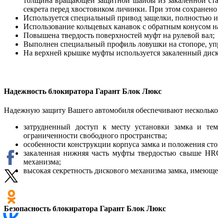
толщина вращающей защитной шайбы из закаленной стал
секрета перед хвостовиком личинки. При этом сохранено 
Используется специальный привод защелки, полностью
Использование кольцевых канавок с обратным конусом на
Повышена твердость поверхностей муфт на рулевой вал;
Выполнен специальный профиль ловушки на стопоре, уп
На верхней крышке муфты используется закаленный дис
Надежность блокиратора Гарант Блок Люкс
Надежную защиту Вашего автомобиля обеспечивают несколько 
затрудненный доступ к месту установки замка и тем
ограниченности свободного пространства;
особенности конструкции корпуса замка и положения ст
закаленная нижняя часть муфты твердостью свыше HR
механизма;
высокая секретность дискового механизма замка, имеющ
Безопасность блокиратора Гарант Блок Люкс