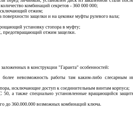
и перед личинкой, установлен диск из закаленной стали посл
количество комбинаций секретов - 360 000 000;
 исключающий отжим;
 поверхности защелки и на цековке муфты рулевого вала;
рощающий установку стопора в муфту;
к, предотвращающий отжим защелки.
заложенных в конструкции "Гаранта" особенностей:
 более невозможность работы там каким-либо слесарным ин
опора, исключающие доступ к соединительным винтам корпуса;
C 50, а также специально установленные вращающийся защит
его до 360.000.000 возможных комбинаций ключа.