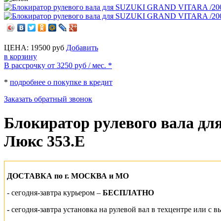
ЦЕНА:
19500
руб
Добавить
в корзину
В рассрочку от 3250
руб
/ мес. *
*
подробнее о покупке в кредит
Заказать обратный звонок
Блокиратор рулевого вала д
Люкс 353.E
ДОСТАВКА по г. МОСКВА и МО
-
сегодня-завтра курьером –
БЕСПЛАТНО
-
сегодня-завтра установка на рулевой вал
в техцентре или
с в