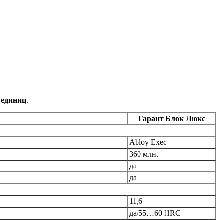
 единиц
.
Гарант Блок Люкс
Abloy Exec
360 млн.
да
да
11,6
да/55…60 HRC