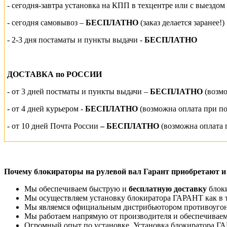
- сегодня-завтра установка на КПП
в техцентре или
с выездом
-
сегодня самовывоз –
БЕСПЛАТНО
(заказ делается заранее!)
- 2-3 дня постаматы и пункты выдачи -
БЕСПЛАТНО
ДОСТАВКА по РОССИИ
-
от 3 дней постматы и пункты выдачи –
БЕСПЛАТНО
(возм
- от 4 дней курьером -
БЕСПЛАТНО
(возможна оплата при п
- от 10 дней Почта России
– БЕСПЛАТНО
(возможна оплата 
Почему блокираторы на рулевой вал Гарант приобретают и
Мы обеспечиваем быструю и
бесплатную доставку
блоки
Мы осуществляем установку блокиратора ГАРАНТ как в т
Мы являемся официальным дистрибьютором противоугон
Мы работаем напрямую от производителя и обеспечиваем
Огромный опыт по установке. Установка блокиратора Г