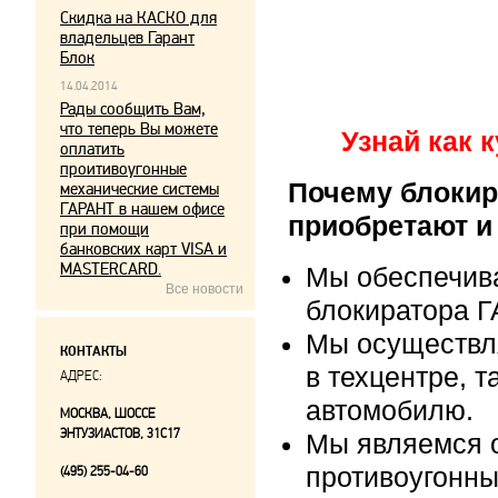
Скидка на КАСКО для
владельцев Гарант
Блок
14.04.2014
Рады сообщить Вам,
что теперь Вы можете
Узнай как 
оплатить
проитивоугонные
Почему блокир
механические системы
ГАРАНТ в нашем офисе
приобретают и
при помощи
банковских карт VISA и
MASTERCARD.
Мы обеспечив
Все новости
блокиратора Г
Мы осуществл
КОНТАКТЫ
в техцентре, т
АДРЕС:
автомобилю.
МОСКВА, ШОССЕ
ЭНТУЗИАСТОВ, 31С17
Мы являемся 
противоугонны
(495) 255-04-60