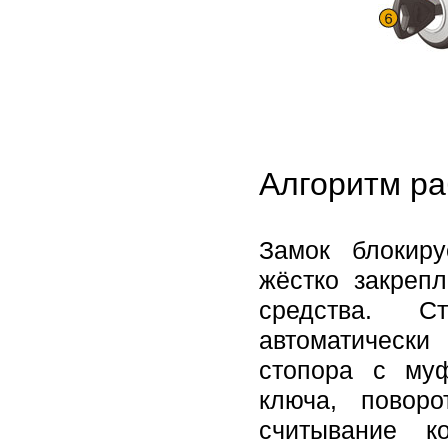
Алгоритм ра
Замок блокир
жёстко закреп
средства. С
автоматическ
стопора с му
ключа, повор
считывание к