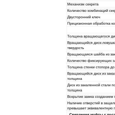
Механизм секрета
Количество комбинаций сек
Двусторонний ключ
Прецизионная обработка ко
Толщина вращающегося ди
Вращающийся диск-ловушка
твердость
Вращающаяся шайба из зак
Количество фиксирующих э
Толщина стенки стопора д
Вращающийся диск из закал
толщина
Диск из закаленной стали п
толщина
Вскрытие замка созданием 
Наличие отверстий в защел
превышает эквивалентную 
Сверление муфты с пос