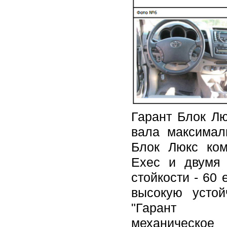
Гарант Блок Лю
вала максимал
Блок Люкс ком
Exec и двумя
стойкости - 60
высокую устой
"Гар
механическ