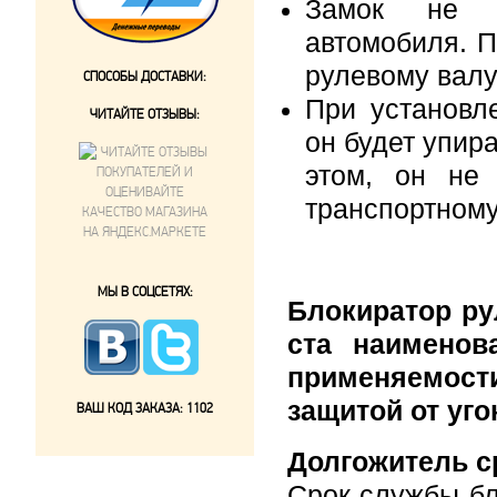
Замок не н
автомобиля. П
рулевому валу
СПОСОБЫ ДОСТАВКИ:
При установл
ЧИТАЙТЕ ОТЗЫВЫ:
он будет упир
этом, он не
транспортному
МЫ В СОЦСЕТЯХ:
Блокиратор ру
ста наименов
применяемос
защитой от уго
ВАШ КОД ЗАКАЗА:
1102
Долгожитель с
Срок службы бл