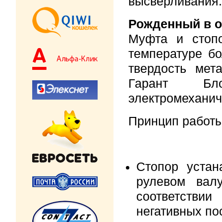
высверливания.
Рожденный в о
Муфта и стопо
температуре бо
твердость ме
Гарант Бло
электромеханич
Принцип работы
Стопор устан
рулевом вал
соответстви
негативных по