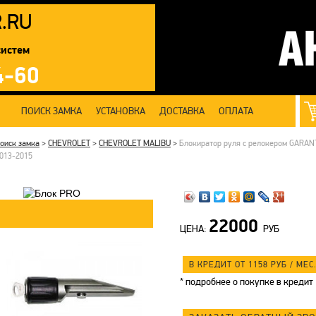
R
.RU
систем
4-60
ПОИСК ЗАМКА
УСТАНОВКА
ДОСТАВКА
ОПЛАТА
оиск замка
>
CHEVROLET
>
CHEVROLET MALIBU
>
Блокиратор руля с релокером GARA
013-2015
22000
ЦЕНА:
РУБ
В КРЕДИТ ОТ 1158
РУБ
/ МЕС.
*
подробнее о покупке в кредит