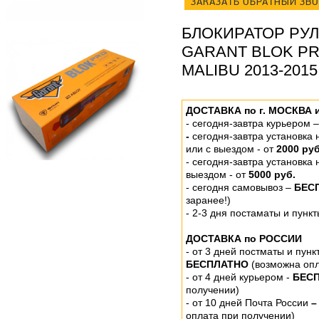
ЗАКАЗАТЬ ОБРАТНЫЙ ЗВ
БЛОКИРАТОР РУ
GARANT BLOK P
MALIBU 2013-2015
ДОСТАВКА по г. МОСКВА 
-
сегодня-завтра курьером 
-
сегодня-завтра установка
или
с выездом - от
2000 руб
- сегодня-завтра установка
выездом
- от
5000 руб.
-
сегодня самовывоз –
БЕС
заранее!)
- 2-3 дня постаматы и пунк
ДОСТАВКА по РОССИИ
-
от 3 дней постматы и пунк
БЕСПЛАТНО
(возможна опл
- от 4 дней курьером -
БЕС
получении)
- от 10 дней Почта России
–
оплата при получении)