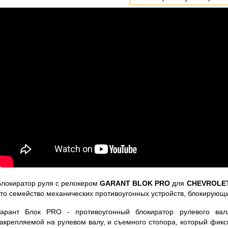
Блокиратор руля с релокером
GARANT BLOK PRO
для
CHEVROLET 
это семейство механических противоугонных устройств, блокирующ
Гарант Блок PRO - противоугонный блокиратор рулевого вал
закрепляемой на рулевом валу, и съемного стопора, который фикс