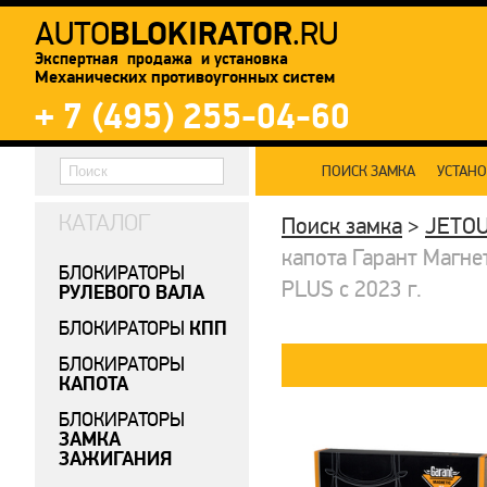
BLOKIRATOR
AUTO
.RU
Экспертная продажа и установка
Механических противоугонных систем
+ 7 (495) 255-04-60
ПОИСК ЗАМКА
УСТАН
КАТАЛОГ
Поиск замка
>
JETO
капота Гарант Магне
БЛОКИРАТОРЫ
PLUS с 2023 г.
РУЛЕВОГО ВАЛА
КПП
БЛОКИРАТОРЫ
БЛОКИРАТОРЫ
КАПОТА
БЛОКИРАТОРЫ
ЗАМКА
ЗАЖИГАНИЯ