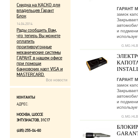
Скидка на КАСКО для
ГАРАНТ 
владельцев Гарант
замок кап
Блок
Закрывает
14.04.2014
автомобил
Рады сообщить Вам,
и подмени
что теперь Вы можете
используе
оплатить
G.MG.HLB
проитивоугонные
механические системы
ЭЛЕКТ
ГАРАНТ в нашем офисе
КАПОТА
при помощи
INSTALL
банковских карт VISA и
MASTERCARD.
ГАРАНТ 
Все новости
замок кап
Закрывает
автомобил
КОНТАКТЫ
и подмени
АДРЕС:
используе
МОСКВА, ШОССЕ
G.MG.HLB
ЭНТУЗИАСТОВ, 31С17
БЛОКИР
(495) 255-04-60
GARANT