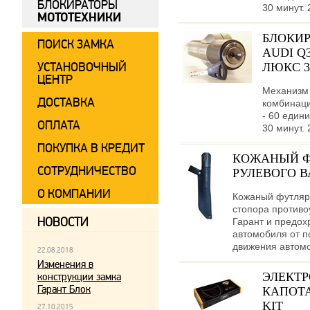
БЛОКИРАТОРЫ
30 минут. 
МОТОТЕХНИКИ
БЛОКИР
ПОИСК ЗАМКА
AUDI Q3
УСТАНОВОЧНЫЙ
ЛЮКС 32
ЦЕНТР
Механизм 
ДОСТАВКА
комбинаци
- 60 едини
ОПЛАТА
30 минут. 
ПОКУПКА В КРЕДИТ
КОЖАНЫЙ Ф
СОТРУДНИЧЕСТВО
РУЛЕВОГО В
О КОМПАНИИ
Кожаный футляр
стопора противо
НОВОСТИ
Гарант и предох
автомобиля от п
движения автом
22.08.2018
Изменения в
ЭЛЕКТ
конструкции замка
Гарант Блок
КАПОТА
KIT
27.10.2015