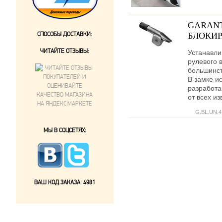
GARANT
СПОСОБЫ ДОСТАВКИ:
БЛОКИР
ЧИТАЙТЕ ОТЗЫВЫ:
Устанавли
рулевого 
большинст
В замке и
разработ
от всех и
G.BL.UN.4
МЫ В СОЦСЕТЯХ:
ВАШ КОД ЗАКАЗА:
4981