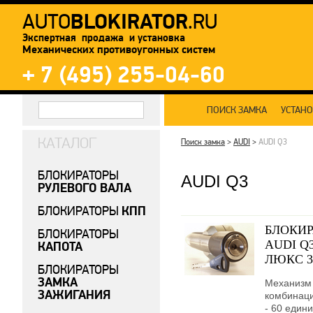
BLOKIRATOR
AUTO
.RU
Экспертная продажа и установка
Механических противоугонных систем
+ 7 (495) 255-04-60
ПОИСК ЗАМКА
УСТАН
КАТАЛОГ
Поиск замка
>
AUDI
>
AUDI Q3
БЛОКИРАТОРЫ
AUDI Q3
РУЛЕВОГО ВАЛА
КПП
БЛОКИРАТОРЫ
БЛОКИР
БЛОКИРАТОРЫ
AUDI Q3
КАПОТА
ЛЮКС 32
БЛОКИРАТОРЫ
ЗАМКА
Механизм 
ЗАЖИГАНИЯ
комбинаци
- 60 едини