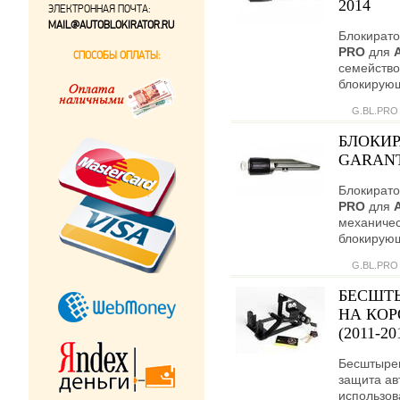
2014
ЭЛЕКТРОННАЯ ПОЧТА:
MAIL@AUTOBLOKIRATOR.RU
Блокирато
PRO
для
СПОСОБЫ ОПЛАТЫ:
семейство
блокирующ
G.BL.PRO
БЛОКИР
GARANT
Блокирато
PRO
для
механичес
блокирующ
G.BL.PRO
БЕСШТ
НА КОР
(2011-2
Бесштыре
защита ав
использов