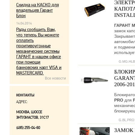
ЭЛЕКТ
Скидка на КАСКО для
КАПОТА
владельцев Гарант
INSTALL
Блок
14.04.2014
ГАРАНТ 
Рады сообщить Вам,
замок кап
что теперь Вы можете
Закрывает
оплатить
автомобил
проитивоугонные
и подмени
механические системы
используе
ГАРАНТ в нашем офисе
при помощи
G.MG.HLB
банковских карт VISA и
БЛОКИР
MASTERCARD.
GARANT
Все новости
2006-201
Блокирато
КОНТАКТЫ
PRO
для
АДРЕС:
механичес
блокирующ
МОСКВА, ШОССЕ
ЭНТУЗИАСТОВ, 31С17
G.BL.PRO
(495) 255-04-60
ЗАМОК