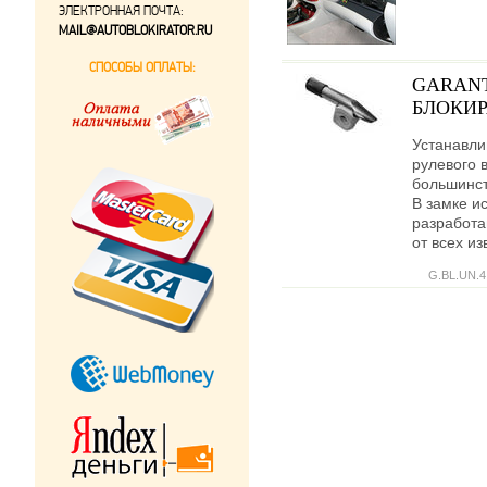
ЭЛЕКТРОННАЯ ПОЧТА:
MAIL@AUTOBLOKIRATOR.RU
СПОСОБЫ ОПЛАТЫ:
GARANT
БЛОКИР
Устанавли
рулевого 
большинст
В замке и
разработ
от всех и
G.BL.UN.4