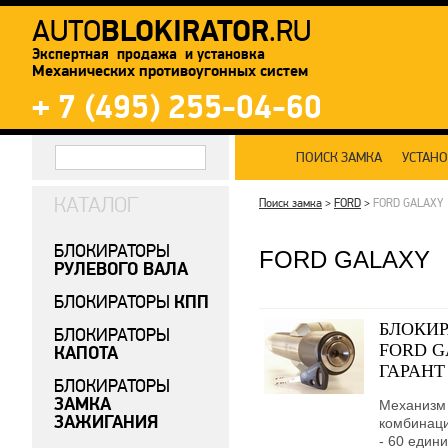
BLOKIRATOR
AUTO
.RU
Экспертная продажа и установка
Механических противоугонных систем
+ 7 (495) 255-04-60
ПОИСК ЗАМКА
УСТАН
КАТАЛОГ
Поиск замка
>
FORD
>
FORD GALAXY
БЛОКИРАТОРЫ
FORD GALAXY
РУЛЕВОГО ВАЛА
КПП
БЛОКИРАТОРЫ
БЛОКИР
БЛОКИРАТОРЫ
FORD GA
КАПОТА
ГАРАНТ
БЛОКИРАТОРЫ
ЗАМКА
Механизм 
ЗАЖИГАНИЯ
комбинаци
- 60 едини