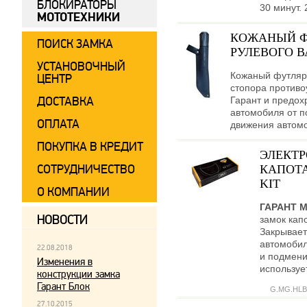
БЛОКИРАТОРЫ
30 минут. 
МОТОТЕХНИКИ
КОЖАНЫЙ Ф
ПОИСК ЗАМКА
РУЛЕВОГО В
УСТАНОВОЧНЫЙ
Кожаный футляр
ЦЕНТР
стопора противо
ДОСТАВКА
Гарант и предох
автомобиля от п
ОПЛАТА
движения автом
ПОКУПКА В КРЕДИТ
ЭЛЕКТ
СОТРУДНИЧЕСТВО
КАПОТА
KIT
О КОМПАНИИ
ГАРАНТ 
НОВОСТИ
замок кап
Закрывает
автомобил
22.08.2018
и подмени
Изменения в
используе
конструкции замка
Гарант Блок
G.MG.HLB
27.10.2015