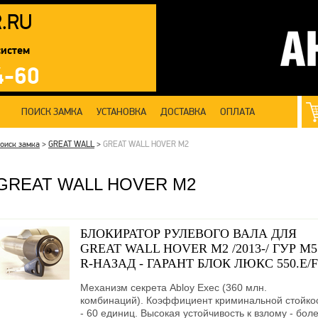
R
.RU
систем
4-60
ПОИСК ЗАМКА
УСТАНОВКА
ДОСТАВКА
ОПЛАТА
оиск замка
>
GREAT WALL
>
GREAT WALL HOVER M2
GREAT WALL HOVER M2
БЛОКИРАТОР РУЛЕВОГО ВАЛА ДЛЯ
GREAT WALL HOVER M2 /2013-/ ГУР М5
R-НАЗАД - ГАРАНТ БЛОК ЛЮКС 550.E/F
Механизм секрета Abloy Exec (360 млн.
комбинаций). Коэффициент криминальной стойко
- 60 единиц. Высокая устойчивость к взлому - бол