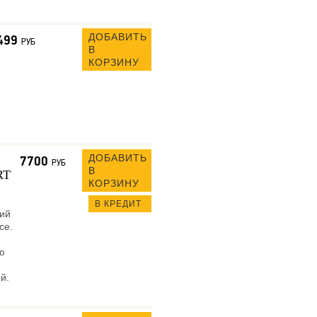
ДОБАВИТЬ
499
РУБ
В
КОРЗИНУ
ДОБАВИТЬ
7700
РУБ
В
RT
КОРЗИНУ
В КРЕДИТ
кий
се.
ю
й.