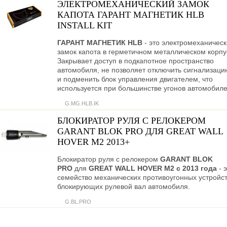
ЭЛЕКТРОМЕХАНИЧЕСКИЙ ЗАМОК
КАПОТА ГАРАНТ МАГНЕТИК HLB
INSTALL KIT
ГАРАНТ МАГНЕТИК HLB
- это электромеханичес
замок капота в герметичном металлическом корпу
Закрывает доступ в подкапотное пространство
автомобиля, не позволяет отключить сигнализаци
и подменить блок управления двигателем, что
используется при большинстве угонов автомобиле
G.MG.HLB.IK
БЛОКИРАТОР РУЛЯ С РЕЛОКЕРОМ
GARANT BLOK PRO ДЛЯ GREAT WALL
HOVER M2 2013+
Блокиратор руля с релокером
GARANT BLOK
PRO
для
GREAT WALL HOVER M2 c 2013 года
- 
семейство механических противоугонных устройст
блокирующих рулевой вал автомобиля.
G.BL.PRO