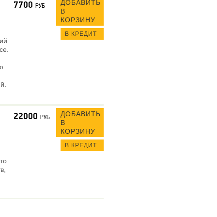
ДОБАВИТЬ
7700
РУБ
В
КОРЗИНУ
В КРЕДИТ
кий
се.
ю
й.
ДОБАВИТЬ
22000
РУБ
В
КОРЗИНУ
В КРЕДИТ
это
в,