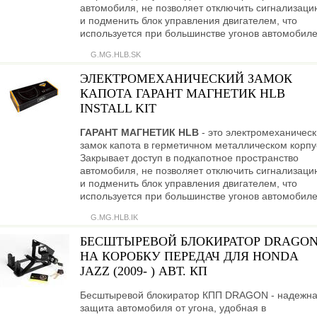
автомобиля, не позволяет отключить сигнализаци
и подменить блок управления двигателем, что
используется при большинстве угонов автомобиле
G.MG.HLB.SK
ЭЛЕКТРОМЕХАНИЧЕСКИЙ ЗАМОК
КАПОТА ГАРАНТ МАГНЕТИК HLB
INSTALL KIT
ГАРАНТ МАГНЕТИК HLB
- это электромеханичес
замок капота в герметичном металлическом корпу
Закрывает доступ в подкапотное пространство
автомобиля, не позволяет отключить сигнализаци
и подменить блок управления двигателем, что
используется при большинстве угонов автомобиле
G.MG.HLB.IK
БЕСШТЫРЕВОЙ БЛОКИРАТОР DRAGO
НА КОРОБКУ ПЕРЕДАЧ ДЛЯ HONDA
JAZZ (2009- ) АВТ. КП
Бесштыревой блокиратор КПП DRAGON - надежн
защита автомобиля от угона, удобная в