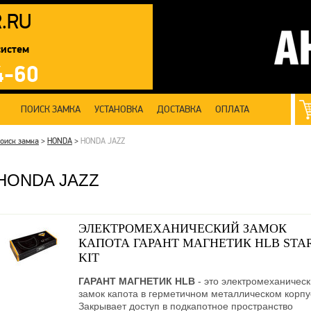
R
.RU
систем
4-60
ПОИСК ЗАМКА
УСТАНОВКА
ДОСТАВКА
ОПЛАТА
оиск замка
>
HONDA
>
HONDA JAZZ
HONDA JAZZ
ЭЛЕКТРОМЕХАНИЧЕСКИЙ ЗАМОК
КАПОТА ГАРАНТ МАГНЕТИК HLB STA
KIT
ГАРАНТ МАГНЕТИК HLB
- это электромеханичес
замок капота в герметичном металлическом корпу
Закрывает доступ в подкапотное пространство