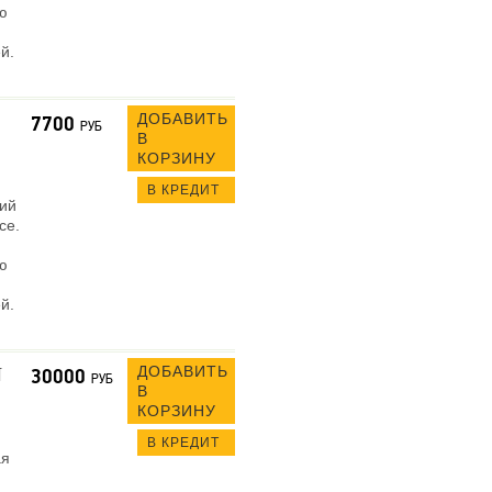
ю
й.
ДОБАВИТЬ
7700
РУБ
В
КОРЗИНУ
В КРЕДИТ
кий
се.
ю
й.
ДОБАВИТЬ
N
30000
РУБ
В
КОРЗИНУ
В КРЕДИТ
ая