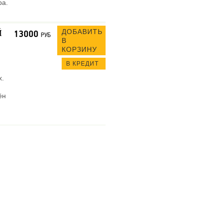
ра.
ДОБАВИТЬ
Й
13000
РУБ
В
КОРЗИНУ
В КРЕДИТ
х.
ён