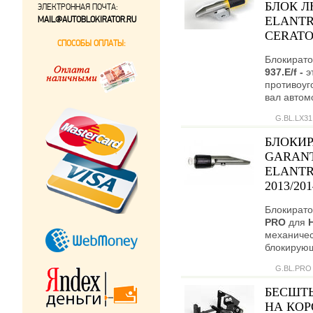
БЛОК Л
ЭЛЕКТРОННАЯ ПОЧТА:
ELANTRA
MAIL@AUTOBLOKIRATOR.RU
CERATO 
СПОСОБЫ ОПЛАТЫ:
Блокирато
937.E/f -
э
противоуг
вал автом
G.BL.LX31.
БЛОКИР
GARANT
ELANTRA
2013/20
Блокирато
PRO
для
механичес
блокирующ
G.BL.PRO
БЕСШТ
НА КОР