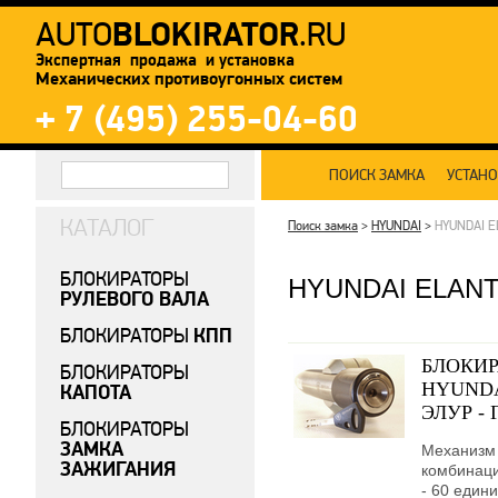
BLOKIRATOR
AUTO
.RU
Экспертная продажа и установка
Механических противоугонных систем
+ 7 (495) 255-04-60
ПОИСК ЗАМКА
УСТАН
КАТАЛОГ
Поиск замка
>
HYUNDAI
>
HYUNDAI 
БЛОКИРАТОРЫ
HYUNDAI ELAN
РУЛЕВОГО ВАЛА
КПП
БЛОКИРАТОРЫ
БЛОКИР
БЛОКИРАТОРЫ
HYUNDAI
КАПОТА
ЭЛУР - 
БЛОКИРАТОРЫ
ЗАМКА
Механизм 
ЗАЖИГАНИЯ
комбинаци
- 60 едини