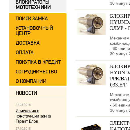
БЛОКИРАТОРЫ
30 минут. 
МОТОТЕХНИКИ
БЛОКИР
ПОИСК ЗАМКА
HYUNDAI
УСТАНОВОЧНЫЙ
ЭЛУР - 
ЦЕНТР
Механизм 
ДОСТАВКА
комбинаци
- 60 едини
ОПЛАТА
30 минут. 
ПОКУПКА В КРЕДИТ
БЛОКИР
СОТРУДНИЧЕСТВО
HYUNDAI
РРК/В/
О КОМПАНИИ
033.E/F
НОВОСТИ
Механизм 
комбинаци
- 60 едини
22.08.2018
30 минут. 
Изменения в
конструкции замка
Гарант Блок
ЭЛЕКТ
КАПОТА
27.10.2015