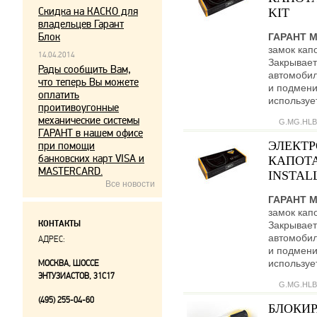
Скидка на КАСКО для
KIT
владельцев Гарант
Блок
ГАРАНТ 
замок кап
14.04.2014
Закрывает
Рады сообщить Вам,
автомобил
что теперь Вы можете
и подмени
оплатить
используе
проитивоугонные
механические системы
G.MG.HLB
ГАРАНТ в нашем офисе
ЭЛЕКТ
при помощи
банковских карт VISA и
КАПОТА
MASTERCARD.
INSTALL
Все новости
ГАРАНТ 
замок кап
КОНТАКТЫ
Закрывает
автомобил
АДРЕС:
и подмени
используе
МОСКВА, ШОССЕ
ЭНТУЗИАСТОВ, 31С17
G.MG.HLB
(495) 255-04-60
БЛОКИР