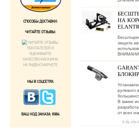
ВНИМАНИЕ!
БЕСШТ
НА КОР
СПОСОБЫ ДОСТАВКИ:
ELANTRA
ЧИТАЙТЕ ОТЗЫВЫ:
Бесштыре
защита ав
использов
ВНИМАНИЕ!
GARANT
БЛОКИР
МЫ В СОЦСЕТЯХ:
Устанавли
рулевого 
большинст
В замке и
разработ
от всех и
ВАШ КОД ЗАКАЗА:
6984
G.BL.UN.4