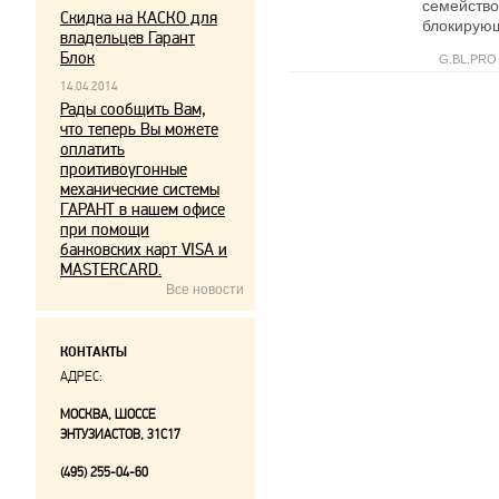
семейство
Скидка на КАСКО для
блокирующ
владельцев Гарант
Блок
G.BL.PRO
14.04.2014
Рады сообщить Вам,
что теперь Вы можете
оплатить
проитивоугонные
механические системы
ГАРАНТ в нашем офисе
при помощи
банковских карт VISA и
MASTERCARD.
Все новости
КОНТАКТЫ
АДРЕС:
МОСКВА, ШОССЕ
ЭНТУЗИАСТОВ, 31С17
(495) 255-04-60