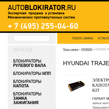
BLOKIRATOR
AUTO
.RU
Экспертная продажа и установка
Механических противоугонных систем
+ 7 (495) 255-04-60
ПОИСК ЗАМКА
УСТАН
КАТАЛОГ
Поиск замка
>
HYUNDAI
>
HYUNDAI T
БЛОКИРАТОРЫ
HYUNDAI TRAJ
РУЛЕВОГО ВАЛА
КПП
БЛОКИРАТОРЫ
ЭЛЕКТ
БЛОКИРАТОРЫ
КАПОТА
КАПОТА
KIT
БЛОКИРАТОРЫ
ЗАМКА
ГАРАНТ 
ЗАЖИГАНИЯ
замок кап
Закрывает