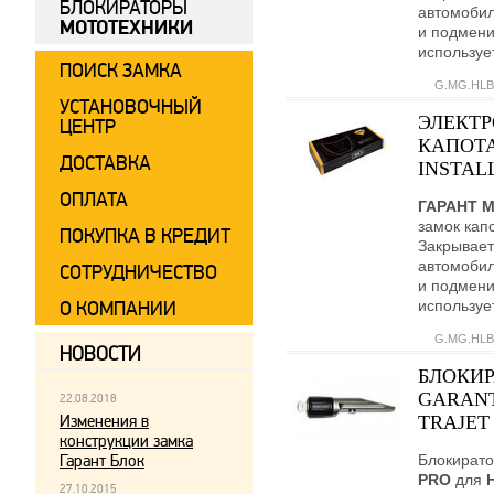
БЛОКИРАТОРЫ
автомобил
МОТОТЕХНИКИ
и подмени
используе
ПОИСК ЗАМКА
G.MG.HLB
УСТАНОВОЧНЫЙ
ЭЛЕКТ
ЦЕНТР
КАПОТА
ДОСТАВКА
INSTALL
ОПЛАТА
ГАРАНТ 
замок кап
ПОКУПКА В КРЕДИТ
Закрывает
автомобил
СОТРУДНИЧЕСТВО
и подмени
используе
О КОМПАНИИ
G.MG.HLB
НОВОСТИ
БЛОКИР
GARANT
22.08.2018
Изменения в
TRAJET 
конструкции замка
Гарант Блок
Блокирато
PRO
для
27.10.2015